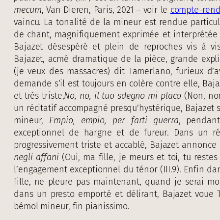
mecum
, Van Dieren, Paris, 2021 – voir le
compte-ren
vaincu. La tonalité de la mineur est rendue partic
de chant, magnifiquement exprimée et interprétée
Bajazet désespéré et plein de reproches vis à vis
Bajazet, acmé dramatique de la pièce, grande explica
(je veux des massacres) dit Tamerlano, furieux d’av
demande s’il est toujours en colère contre elle, Baj
et très triste,
No, no, il tuo sdegno mi placo
(Non, non
un récitatif accompagné presqu’hystérique, Bajazet s
mineur,
Empio, empio, per farti guerra
, pendant
exceptionnel de hargne et de fureur. Dans un r
progressivement triste et accablé, Bajazet annonce 
negli affani
(Oui, ma fille, je meurs et toi, tu res
l’engagement exceptionnel du ténor (III.9). Enfin d
fille, ne pleure pas maintenant, quand je serai m
dans un presto emporté et délirant, Bajazet voue 
bémol mineur, fin pianissimo.