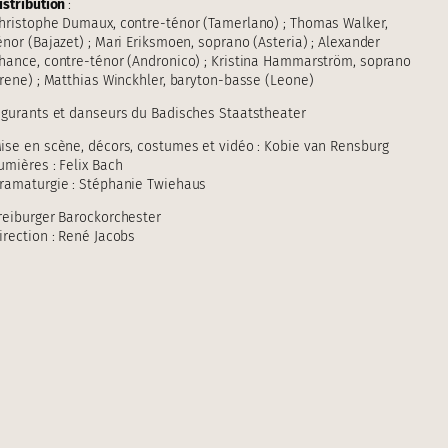
istribution
:
hristophe Dumaux, contre-ténor (Tamerlano) ; Thomas Walker,
énor (Bajazet) ; Mari Eriksmoen, soprano (Asteria) ; Alexander
hance, contre-ténor (Andronico) ; Kristina Hammarström, soprano
Irene) ; Matthias Winckhler, baryton-basse (Leone)
igurants et danseurs du Badisches Staatstheater
ise en scène, décors, costumes et vidéo : Kobie van Rensburg
umières : Felix Bach
ramaturgie : Stéphanie Twiehaus
reiburger Barockorchester
irection : René Jacobs