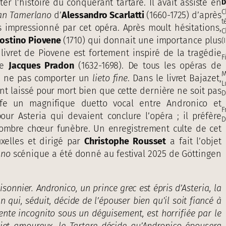
er l’histoire du conquérant tartare. Il avait assisté en
D
C
ran Tamerlano
d’
Alessandro Scarlatti
(1660-1725) d’après
t
ès impressionné par cet opéra. Après moult hésitations,
C
ostino Piovene
(1710) qui donnait une importance plus
(
 livret de Piovene est fortement inspiré de la tragédie
F
de
Jacques Pradon
(1632-1698). De tous les opéras de
M
 à ne pas comporter un
lieto fine
. Dans le livret Bajazet,
L
ent laissé pour mort bien que cette dernière ne soit pas
D
ffe un magnifique duetto vocal entre Andronico et
F
ur Asteria qui devaient conclure l’opéra ; il préfère
D
sombre chœur funèbre. Un enregistrement culte de cet
elles et dirigé par
Christophe Rousset
a fait l’objet
ano
scénique a été donné au festival 2025 de Göttingen
isonnier. Andronico, un prince grec est épris d’Asteria, la
 qui, séduit, décide de l’épouser bien qu’il soit fiancé à
sente incognito sous un déguisement, est horrifiée par le
jet amoureux, le Tartare
décide qu’Andronico épousera