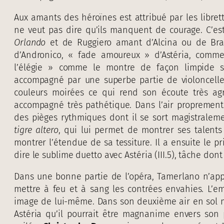
Aux amants des héroïnes est attribué par les librett
ne veut pas dire qu’ils manquent de courage. C’es
Orlando
et de Ruggiero amant d’Alcina ou de Brada
d’Andronico, « fade amoureux » d’Astéria, comme 
l’élégie » comme le montre de façon limpide s
accompagné par une superbe partie de violoncelle
couleurs moirées ce qui rend son écoute très agr
accompagné très pathétique. Dans l’air proprement
des pièges rythmiques dont il se sort magistralement
tigre altero
, qui lui permet de montrer ses talents 
montrer l’étendue de sa tessiture. Il a ensuite le p
dire le sublime duetto avec Astéria (III.5), tâche dont 
Dans une bonne partie de l’opéra, Tamerlano n’ap
mettre à feu et à sang les contrées envahies. L
image de lui-même. Dans son deuxième air en sol 
Astéria qu’il pourrait être magnanime envers son