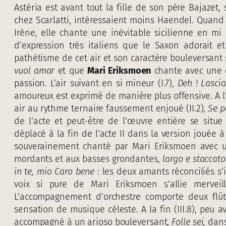
Astéria est avant tout la fille de son père Bajazet
chez Scarlatti, intéressaient moins Haendel. Quand
Irène, elle chante une inévitable sicilienne en mi
d’expression très italiens que le Saxon adorait et
pathétisme de cet air et son caractère bouleversant 
vuol amar
et que
Mari Eriksmoen
chante avec une e
passion. L’air suivant en si mineur (I.7),
Deh !
Lascia
amoureux est exprimé de manière plus offensive. A l’
air au rythme ternaire faussement enjoué (II.2),
Se p
de l’acte et peut-être de l’œuvre entière se situe a
déplacé à la fin de l’acte II dans la version jouée
souverainement chanté par Mari Eriksmoen avec u
mordants et aux basses grondantes,
largo e staccato
in te, mio Caro bene
: les deux amants réconciliés s’
voix si pure de Mari Eriksmoen s’allie merveil
L’accompagnement d’orchestre comporte deux flût
sensation de musique céleste. A la fin (III.8), peu a
accompagné à un arioso bouleversant,
Folle sei,
dans 