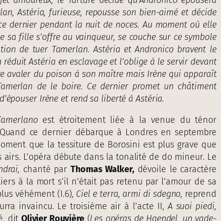
lan, Astéria, furieuse, repousse son bien-aimé et décide
a ce dernier pendant la nuit de noces. Au moment où elle
e sa fille s’offre au vainqueur, se couche sur ce symbole
tion de tuer Tamerlan. Astéria et Andronico bravent le
éduit Astéria en esclavage et l’oblige à le servir devant
ire avaler du poison à son maître mais Irène qui apparaît
Tamerlan de le boire. Ce dernier promet un châtiment
épouser Irène et rend sa liberté à Astéria.
Tamerlano
est étroitement liée à la venue du ténor
Quand ce dernier débarque à Londres en septembre
 moment que la tessiture de Borosini est plus grave que
s airs. L’opéra débute dans la tonalité de do mineur. Le
ndrai,
chanté par
Thomas Walker,
dévoile le caractère
tiers à la mort s’il n’était pas retenu par l’amour de sa
plus véhément (I.6),
Ciel e terra, armi di sdegno,
reprend
ra invaincu. Le troisième air à l’acte II,
A suoi piedi,
é, dit
Olivier Rouvière
(
Les opéras de Haendel, un vade-