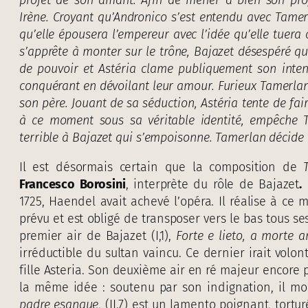
Irène. Croyant qu’Andronico s’est entendu avec Tamer
qu’elle épousera l’empereur avec l’idée qu’elle tuer
s’apprête à monter sur le trône, Bajazet désespéré qu
de pouvoir et Astéria clame publiquement son inten
conquérant en dévoilant leur amour. Furieux Tamerlan r
son père. Jouant de sa séduction, Astéria tente de fa
à ce moment sous sa véritable identité, empêche 
terrible à Bajazet
qui
s’empoisonne. Tamerlan décide d’
Il est désormais certain que la composition de
Francesco Borosini
, interprète du rôle de Bajazet
.
1725, Haendel avait achevé l’opéra. Il réalise à ce
prévu et est obligé de transposer vers le bas tous se
premier air de Bajazet (I,1),
Forte e lieto, a morte a
irréductible du sultan vaincu. Ce dernier irait volon
fille Asteria. Son deuxième air en ré majeur encore 
la même idée : soutenu par son indignation, il mour
padre esangue
, (II.7) est un lamento poignant, tortur