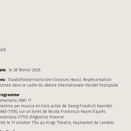
hloß
ate
: le 28 février 2026
ieu
: Staatstheater Karlsruhe (Grosses Haus). Représentation
onnée dans le cadre du 48ème Internationale Händel Festspiele
rogramme
:
amerlano, HWV 17
ramma per musica en trois actes de Georg Friedrich Haendel
1685-1759), sur un livret de Nicola Francesco Haym d’après
amerlano (1710) d’Agostino Piovene
réé le 31 octobre 1724 au Kings Theatre, Haymarket de Londres