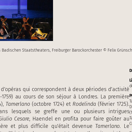
s Badischen Staatstheaters, Freiburger Barockorchester © Felix Grünsc
D
L
d
 d’opéras qui correspondent à deux périodes d’activité
P
-1759) au cours de son séjour à Londres. La première
T
4),
Tamerlano
(octobre 1724) et
Rodelinda
(février 1725).
D
ans lesquels se greffe une ou plusieurs intrigues
(
Giulio Cesare
, Haendel en profita pour faire goûter au
T
C
re et plus difficile qu’était devenue
Tamerlano
. Le