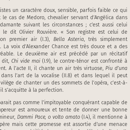
istes un caractère doux, sensible, parfois faible ce qui
t le cas de Medoro, chevalier servant d’Angélica dans
mante suivant les circonstances ; c’est aussi celui
le dit Olivier Rouvière. « Son registre est celui de
on premier air (I.3),
Bella Asteria
, très simplement
. La voix d’Alexander Chance est très douce et a des
éable. Le deuxième air est précédé par un récitatif
 dit,
Chi vide mai
(I.9), le contre-ténor est confronté à
. A l’acte II, il chante un air très virtuose,
Piu d’una
dans l’art de la vocalise (II.8) et dans lequel il peut
rivilège de chanter un des sommets de l’opéra, c’est-à-
il s’acquitte à la perfection.
parait pas comme l’impitoyable conquérant capable de
’empereur est amoureux et tente de donner une bonne
mineur,
Dammi Pace, o volto amato
(I.4), il mentionne à
 père mais cette promesse est assortie d’une menace