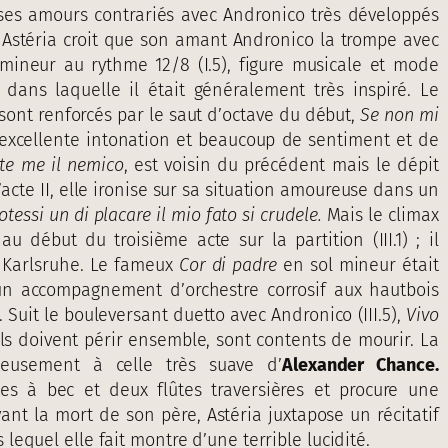
, ses amours contrariés avec Andronico très développés
 Astéria croit que son amant Andronico la trompe avec
 mineur au rythme 12/8 (I.5), figure musicale et mode
 dans laquelle il était généralement très inspiré. Le
sont renforcés par le saut d’octave du début,
Se non mi
xcellente intonation et beaucoup de sentiment et de
te me il nemico
, est voisin du précédent mais le dépit
acte II, elle ironise sur sa situation amoureuse dans un
otessi un di placare il mio fato si crudele.
Mais le climax
u début du troisième acte sur la partition (III.1) ; il
 à Karlsruhe. Le fameux
Cor di padre
en sol mineur était
n accompagnement d’orchestre corrosif aux hautbois
. Suit le bouleversant duetto avec Andronico (III.5),
Vivo
ils doivent périr ensemble, sont contents de mourir. La
leusement à celle très suave d’
Alexander Chance.
es à bec et deux flûtes traversières et procure une
vant la mort de son père, Astéria juxtapose un récitatif
lequel elle fait montre d’une terrible lucidité.