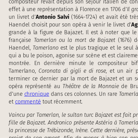
compositeur rêvait depuis son séjour italien de cont
effet à une représentation à Florence en 1706 d’
Il g
un livret d’
Antonio Salvi
(1664-1724) et avait été tr
Haendel choisit pour son opéra à venir le livret d’
Ag
grande à la figure de Bajazet. Il est à noter que le
française
Tamerlan ou la mort de Bajazet
(1676) 
Haendel,
Tamerlano
est le plus tragique et le seul
qui a bu le poison, agonise sur scène et est clairem
montrée. En dernière minute le compositeur bi
Tamerlano,
Coronata di gigli e di rose,
et un air po
terminer ce dernier par la mort de Bajazet et un 
opéra représenté au
Théâtre de la Monnaie
de Brux
d’une
chronique
dans ces colonnes. Un rare
Tamerl
et
commenté
tout récemment.
Vaincu par Tamerlan, le sultan turc Bajazet est fait pr
fille de Bajazet. Andronico présente Astéria à Tamerlan
la princesse de Trébizonde, Irène. Cette dernière, pré
projet de son amant.
Afin de mener à bien son pro