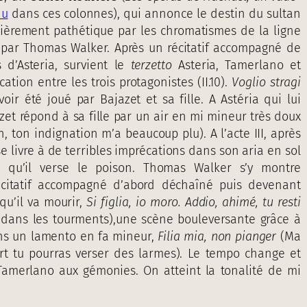
du
dans ces colonnes), qui annonce le destin du sultan
ulièrement pathétique par les chromatismes de la ligne
 par Thomas Walker. Après un récitatif accompagné de
 d’Asteria, survient le
terzetto
Asteria, Tamerlano et
tion entre les trois protagonistes (II.10).
Voglio stragi
oir été joué par Bajazet et sa fille. A Astéria qui lui
azet répond à sa fille par un air en mi mineur très doux
, ton indignation m’a beaucoup plu). A l’acte III, après
e livre à de terribles imprécations dans son aria en sol
 qu’il verse le poison. Thomas Walker s’y montre
écitatif accompagné d’abord déchaîné puis devenant
qu’il va mourir,
Si figlia, io moro. Addio, ahimé, tu resti
tes dans les tourments),une scène bouleversante grâce à
ans un lamento en fa mineur,
Filia mia, non pianger
(Ma
ort tu pourras verser des larmes). Le tempo change et
Tamerlano aux gémonies. On atteint la tonalité de mi