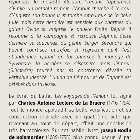
repousser le modeste Alcidon. Prenant l’apparence
d’Emile, un notable romain, l’Amour cherche à la cour
d’Auguste son bonheur et tombe amoureux de la belle
Julie mais cette dernière est sensible aux charmes du
galant Ovide et méprise le pauvre Emile. Dépité, il
retourne à la campagne et retrouve Daphné. Cette
dernière se souvenait du gentil berger Silvandre qui
l’avait courtisée autrefois et regrettait qu’il l’eût
abandonnée. Quand on lui annonce le mariage de
Sylvandre, la bergère se désespère mais l’Amour
(Silvandre) touché par sa constance, dévoile sa
véritable identité. L’union de l’Amour et de Daphné est
célébré dans la liesse.
Le livret du ballet
Les voyages de l’Amour
fut signé
par
Charles-Antoine Leclerc de La Bruère
(1716-1754).
Tout le monde applaudit sa belle versification et sa
construction originale avec un quatrième acte qui,
revenant au point de départ, offrait une conclusion
très harmonieuse. Sur cet habile livret,
Joseph Bodin
de Boismortier
(1689-1755), plus connu jusque là par