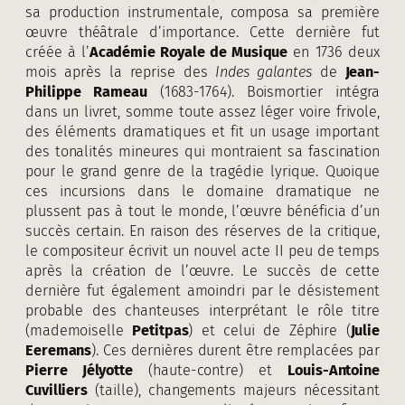
sa production instrumentale, composa sa première
œuvre théâtrale d’importance. Cette dernière fut
créée à l’
Académie Royale de Musique
en 1736 deux
mois après la reprise des
Indes galantes
de
Jean-
Philippe Rameau
(1683-1764). Boismortier intégra
dans un livret, somme toute assez léger voire frivole,
des éléments dramatiques et fit un usage important
des tonalités mineures qui montraient sa fascination
pour le grand genre de la tragédie lyrique. Quoique
ces incursions dans le domaine dramatique ne
plussent pas à tout le monde, l’œuvre bénéficia d’un
succès certain. En raison des réserves de la critique,
le compositeur écrivit un nouvel acte II peu de temps
après la création de l’œuvre. Le succès de cette
dernière fut également amoindri par le désistement
probable des chanteuses interprétant le rôle titre
(mademoiselle
Petitpas
) et celui de Zéphire (
Julie
Eeremans
). Ces dernières durent être remplacées par
Pierre Jélyotte
(haute-contre) et
Louis-Antoine
Cuvilliers
(taille), changements majeurs nécessitant