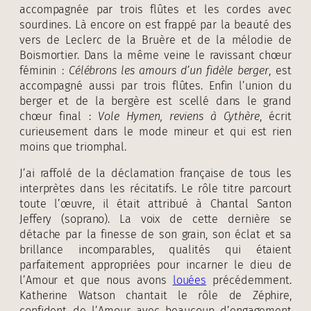
accompagnée par trois flûtes et les cordes avec
sourdines. Là encore on est frappé par la beauté des
vers de Leclerc de la Bruère et de la mélodie de
Boismortier. Dans la même veine le ravissant chœur
féminin :
Célébrons les amours d’un fidèle berger
, est
accompagné aussi par trois flûtes. Enfin l’union du
berger et de la bergère est scellé dans le grand
chœur final :
Vole Hymen, reviens à Cythère
, écrit
curieusement dans le mode mineur et qui est rien
moins que triomphal.
J’ai raffolé de la déclamation française de tous les
interprètes dans les récitatifs. Le rôle titre parcourt
toute l’œuvre, il était attribué à Chantal Santon
Jeffery (soprano). La voix de cette dernière se
détache par la finesse de son grain, son éclat et sa
brillance incomparables, qualités qui étaient
parfaitement appropriées pour incarner le dieu de
l’Amour et que nous avons
louées
précédemment.
Katherine Watson chantait le rôle de Zéphire,
confident de l’Amour avec beaucoup d’engagement