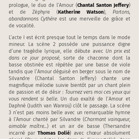
prologue, le duo de l’Amour (
Chantal Santon Jeffery
)
et de Zéphyre (
Katherine Watson
),
Partons,
abandonnons Cythère
est une merveille de grâce et
de vocalité.
L’acte I est écrit presque tout le temps dans le mode
mineur. La scène 2 possède une puissance digne
d’une tragédie lyrique, elle débute avec
Un prix est
dans ce jour proposé
, sorte de chaconne dont la
basse obstinée est répétée par une basse de viole
tandis que l’Amour déguisé en berger sous le nom de
Silvandre (Chantal Santon Jeffery) chante une
magnifique mélodie suivie bientôt par un chant plein
de passion et de désir :
Tournez vers moi ces yeux qui
vous rendent si belle
. Un duo exalté de l’Amour et
Daphné (Judith van Wanroij) clôt le passage. La scène
3 n’est pas moins belle avec un remarquable hymne
à l’Amour chanté par Silvandre (
Charmant vainqueur,
aimable maître…
) et un air de basse (Thersandre
incarné par
Thomas Dolié
) avec chœur absolument