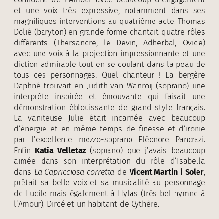
et une voix très expressive, notamment dans ses
magnifiques interventions au quatrième acte. Thomas
Dolié (baryton) en grande forme chantait quatre rôles
différents (Thersandre, le Devin, Adherbal, Ovide)
avec une voix à la projection impressionnante et une
diction admirable tout en se coulant dans la peau de
tous ces personnages. Quel chanteur ! La bergère
Daphné trouvait en Judith van Wanroij (soprano) une
interprète inspirée et émouvante qui faisait une
démonstration éblouissante de grand style français.
La vaniteuse Julie était incarnée avec beaucoup
d’énergie et en même temps de finesse et d’ironie
par l’excellente mezzo-soprano Eléonore Pancrazi.
Enfin
Katia Velletaz
(soprano) que j’avais beaucoup
aimée dans son interprétation du rôle d’Isabella
dans
La Capricciosa corretta
de
Vicent Martin i Soler
,
prêtait sa belle voix et sa musicalité au personnage
de Lucile mais également à Hylas (très bel hymne à
l’Amour), Dircé et un habitant de Cythère.