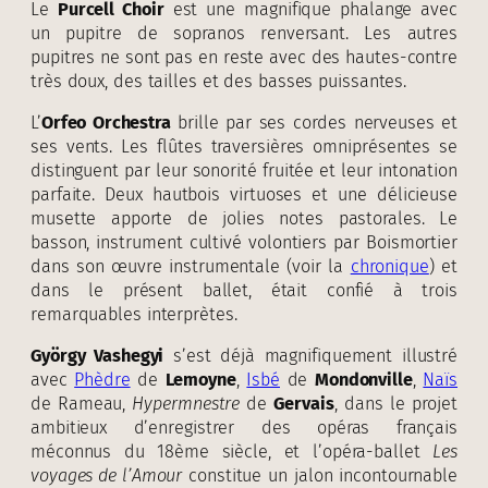
Le
Purcell Choir
est une magnifique phalange avec
un pupitre de sopranos renversant. Les autres
pupitres ne sont pas en reste avec des hautes-contre
très doux, des tailles et des basses puissantes.
L’
Orfeo Orchestra
brille par ses cordes nerveuses et
ses vents. Les flûtes traversières omniprésentes se
distinguent par leur sonorité fruitée et leur intonation
parfaite. Deux hautbois virtuoses et une délicieuse
musette apporte de jolies notes pastorales. Le
basson, instrument cultivé volontiers par Boismortier
dans son œuvre instrumentale (voir la
chronique
) et
dans le présent ballet, était confié à trois
remarquables interprètes.
György Vashegyi
s’est déjà magnifiquement illustré
avec
Phèdre
de
Lemoyne
,
Isbé
de
Mondonville
,
Naïs
de Rameau,
Hypermnestre
de
Gervais
, dans le projet
ambitieux d’enregistrer des opéras français
méconnus du 18ème siècle, et l’opéra-ballet
Les
voyages de l’Amour
constitue un jalon incontournable