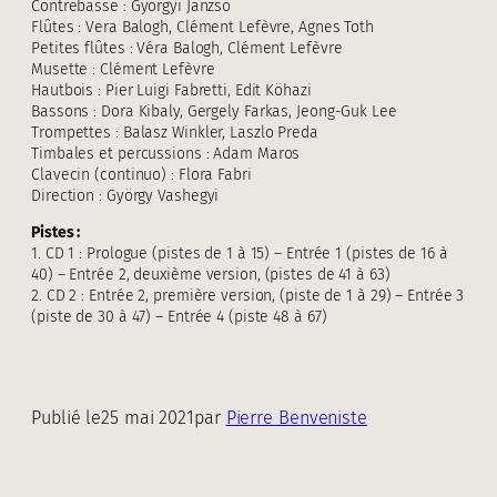
Contrebasse : Györgyi Janzso
Flûtes : Vera Balogh, Clément Lefèvre, Agnes Toth
Petites flûtes : Véra Balogh, Clément Lefèvre
Musette : Clément Lefèvre
Hautbois : Pier Luigi Fabretti, Edit Köhazi
Bassons : Dora Kibaly, Gergely Farkas, Jeong-Guk Lee
Trompettes : Balasz Winkler, Laszlo Preda
Timbales et percussions : Adam Maros
Clavecin (continuo) : Flora Fabri
Direction : György Vashegyi
Pistes :
1. CD 1 : Prologue (pistes de 1 à 15) – Entrée 1 (pistes de 16 à
40) – Entrée 2, deuxième version, (pistes de 41 à 63)
2. CD 2 : Entrée 2, première version, (piste de 1 à 29) – Entrée 3
(piste de 30 à 47) – Entrée 4 (piste 48 à 67)
Publié le
25 mai 2021
par
Pierre Benveniste