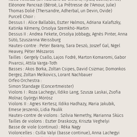
Eléonore Pancrazi (Béroé, La Prêtresse de l'Amour, Julie)
Thomas Dolié (Thersandre, Adherbal, un Devin, Ovide)
Purcell Choir :
Dessus I : Alice Ballabàs, Eszter Halmos, Adriana Kalafszky,
Katinka Kémeny, Orsolya Szemkhö-Martin
Dessus II : Andrea Fekete, Orsolya Jobbagy, Agnès Pinter, Anna
Sütö, Szuszanna Weissburg
Hautes-contre : Peter Barany, Sara Deszö, Joszef Gal, Nigel
Heavey, Péter Mészaros
Tailles : Gergely Csallo, Lajos Fodré, Marton Komaromi, Gabor
Pivarcsi, Attila Varga-Toth
Basses : Akos Borka, Zoltan Csipes, David Csizmar, Domonkos
Dergez, Zoltan Melkovics, Lorant Nachbauer
Orfeo Orchestra :
Simon Standage (Concertmeister)
Violons I : Roza Lachegyi, Ildiko Lang, Szusza Laskai, Zsofia
Molnar, Györgyi Mörösz
Violons II : Agnes Kertesz, Ildiko Hadhazy, Maria Jakubik,
Emese Jeszenöi, Lidia Paulik
Hautes-contre de violons : Szilvia Nemethy, Marianna Skücs
Tailles de violons : Eszter Draskoczy, Kriszta Veghelyi
Basse de viole (continuo) : Réka Nagy
Violoncelles : Csilla Valyi (basse continue), Anna Lachegyi