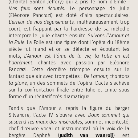
(Chantal Santon Jeffery) qui a pris le nom d’Emile :
Mes feux sont écoutés
. Le personnage de Julie
(Eléonore Pancrazi) est doté d’airs spectaculaires.
L’erreur de nos déguisements
, malheureusement trop
court, est frappant par la hardiesse de sa mélodie
intemporelle. Julie chante ensuite
Suivons l’Amour et
la Folie
. La Folie est une figure dont l’opéra du 18ème
siècle fut friand et on se délecte en écoutant les
mots,
L’Amour est l’âme de la vie, la Folie en est
l’agrément
, chantés avec passion par Eléonore
Pancrazi. Cette dernière triomphe ensuite sur le
fantastique air avec trompettes :
De l’amour, chantons
la gloire
, un des sommets de l’opéra. L’acte s’achève
sur la confrontation finale entre Julie et Emile sous
forme d’un récitatif très dramatique.
Tandis que l’Amour a repris la figure du berger
Silvandre, l’acte IV s’ouvre avec
Doux sommeil qui
suspend les maux des misérables
, sommet incontesté,
chef d’œuvre vocal et instrumental où la voix de la
bergère Daphné (
Judith van Wanroij
) est