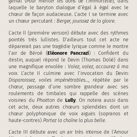
génial (
Pour mériter les dons de l’immortelle
), dans
laquelle le baryton dialogue d’égal à égal avec le
chœur de façon audacieuse. L’acte I se termine avec
un chœur percutant :
Berger, jouissez de la gloire
.
L’acte II (première version) débute avec des rythmes
pointés très lullistes. D’ailleurs tout cet acte ne
déparerait pas une tragédie lyrique comme le montre
l’air de Béroé (
Eléonore Pancrazi
) : Confident du
destin, auquel répond le Devin (Thomas Dolié) dans
une magnifique envolée :
Volez, volez, accourez à ma
voix
. L’acte II culmine avec l’invocation du Devin:
Disparaissez, voiles impénétrables…
, répétée par le
chœur, passage d’une sombre grandeur avec ses
roulements de timbales qui rappelle des scènes
voisines du
Phaëton
de
Lully
. On notera aussi dans
cet acte, deux autres chœurs splendides dont un
chœur polyphonique de voix aiguës (sopranos et
haute-contres)
Portez la chaîne la plus belle
.
L’acte III débute avec un air très intense de l’Amour