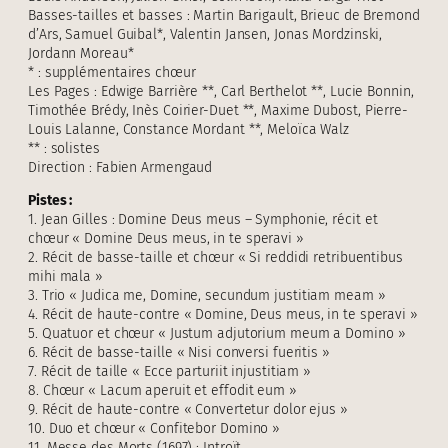
Basses-tailles et basses : Martin Barigault, Brieuc de Bremond
d’Ars, Samuel Guibal*, Valentin Jansen, Jonas Mordzinski,
Jordann Moreau*
* : supplémentaires chœur
Les Pages : Edwige Barrière **, Carl Berthelot **, Lucie Bonnin,
Timothée Brédy, Inès Coirier-Duet **, Maxime Dubost, Pierre-
Louis Lalanne, Constance Mordant **, Meloïca Walz
** : solistes
Direction : Fabien Armengaud
Pistes :
1. Jean Gilles : Domine Deus meus – Symphonie, récit et
chœur « Domine Deus meus, in te speravi »
2. Récit de basse-taille et chœur « Si reddidi retribuentibus
mihi mala »
3. Trio « Judica me, Domine, secundum justitiam meam »
4. Récit de haute-contre « Domine, Deus meus, in te speravi »
5. Quatuor et chœur « Justum adjutorium meum a Domino »
6. Récit de basse-taille « Nisi conversi fueritis »
7. Récit de taille « Ecce parturiit injustitiam »
8. Chœur « Lacum aperuit et effodit eum »
9. Récit de haute-contre « Convertetur dolor ejus »
10. Duo et chœur « Confitebor Domino »
11. Messe des Morts (1697) : Introït