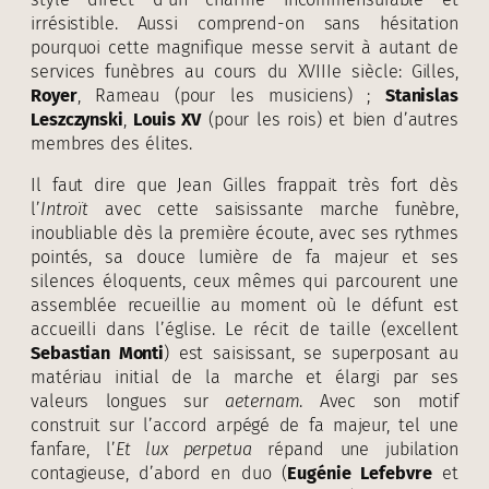
irrésistible. Aussi comprend-on sans hésitation
pourquoi cette magnifique messe servit à autant de
services funèbres au cours du XVIIIe siècle: Gilles,
Royer
, Rameau (pour les musiciens) ;
Stanislas
Leszczynski
,
Louis XV
(pour les rois) et bien d’autres
membres des élites.
Il faut dire que Jean Gilles frappait très fort dès
l’
Introït
avec cette saisissante marche funèbre,
inoubliable dès la première écoute, avec ses rythmes
pointés, sa douce lumière de fa majeur et ses
silences éloquents, ceux mêmes qui parcourent une
assemblée recueillie au moment où le défunt est
accueilli dans l’église. Le récit de taille (excellent
Sebastian Monti
) est saisissant, se superposant au
matériau initial de la marche et élargi par ses
valeurs longues sur
aeternam
. Avec son motif
construit sur l’accord arpégé de fa majeur, tel une
fanfare, l’
Et lux perpetua
répand une jubilation
contagieuse, d’abord en duo (
Eugénie Lefebvre
et