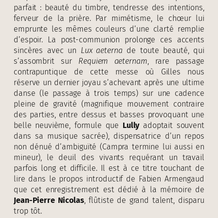
parfait : beauté du timbre, tendresse des intentions,
ferveur de la prière. Par mimétisme, le chœur lui
emprunte les mêmes couleurs d’une clarté remplie
d’espoir. La post-communion prolonge ces accents
sincères avec un
Lux aeterna
de toute beauté, qui
s’assombrit sur
Requiem aeternam
, rare passage
contrapuntique de cette messe où Gilles nous
réserve un dernier joyau s’achevant après une ultime
danse (le passage à trois temps) sur une cadence
pleine de gravité (magnifique mouvement contraire
des parties, entre dessus et basses provoquant une
belle neuvième, formule que
Lully
adoptait souvent
dans sa musique sacrée), dispensatrice d’un repos
non dénué d’ambiguïté (Campra termine lui aussi en
mineur), le deuil des vivants requérant un travail
parfois long et difficile. Il est à ce titre touchant de
lire dans le propos introductif de Fabien Armengaud
que cet enregistrement est dédié à la mémoire de
Jean-Pierre Nicolas
, flûtiste de grand talent, disparu
trop tôt.