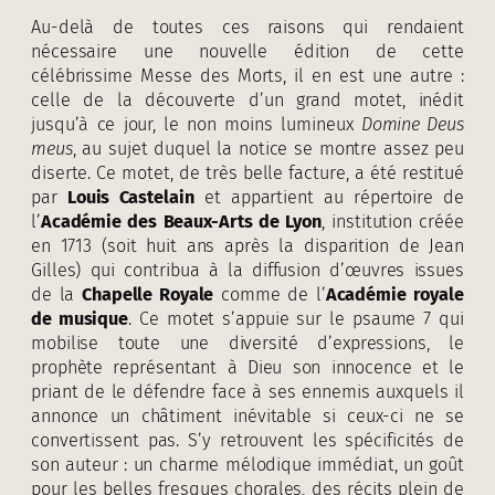
Au-delà de toutes ces raisons qui rendaient
nécessaire une nouvelle édition de cette
célébrissime Messe des Morts, il en est une autre :
celle de la découverte d’un grand motet, inédit
jusqu’à ce jour, le non moins lumineux
Domine Deus
meus
, au sujet duquel la notice se montre assez peu
diserte. Ce motet, de très belle facture, a été restitué
par
Louis Castelain
et appartient au répertoire de
l’
Académie des Beaux-Arts de Lyon
, institution créée
en 1713 (soit huit ans après la disparition de Jean
Gilles) qui contribua à la diffusion d’œuvres issues
de la
Chapelle Royale
comme de l’
Académie royale
de musique
. Ce motet s’appuie sur le psaume 7 qui
mobilise toute une diversité d’expressions, le
prophète représentant à Dieu son innocence et le
priant de le défendre face à ses ennemis auxquels il
annonce un châtiment inévitable si ceux-ci ne se
convertissent pas. S’y retrouvent les spécificités de
son auteur : un charme mélodique immédiat, un goût
pour les belles fresques chorales, des récits plein de