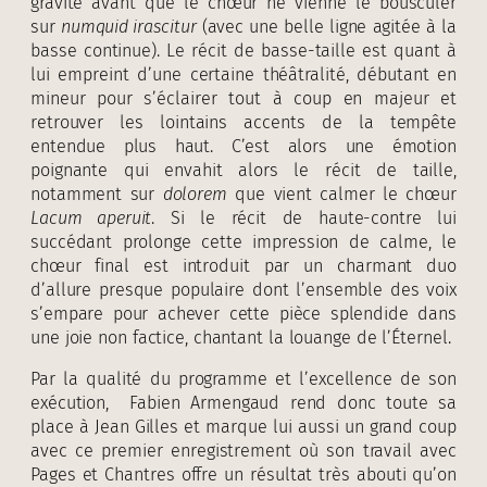
gravité avant que le chœur ne vienne le bousculer
sur
numquid irascitur
(avec une belle ligne agitée à la
basse continue). Le récit de basse-taille est quant à
lui empreint d’une certaine théâtralité, débutant en
mineur pour s’éclairer tout à coup en majeur et
retrouver les lointains accents de la tempête
entendue plus haut. C’est alors une émotion
poignante qui envahit alors le récit de taille,
notamment sur
dolorem
que vient calmer le chœur
Lacum aperuit
. Si le récit de haute-contre lui
succédant prolonge cette impression de calme, le
chœur final est introduit par un charmant duo
d’allure presque populaire dont l’ensemble des voix
s’empare pour achever cette pièce splendide dans
une joie non factice, chantant la louange de l’Éternel.
Par la qualité du programme et l’excellence de son
exécution, Fabien Armengaud rend donc toute sa
place à Jean Gilles et marque lui aussi un grand coup
avec ce premier enregistrement où son travail avec
Pages et Chantres offre un résultat très abouti qu’on