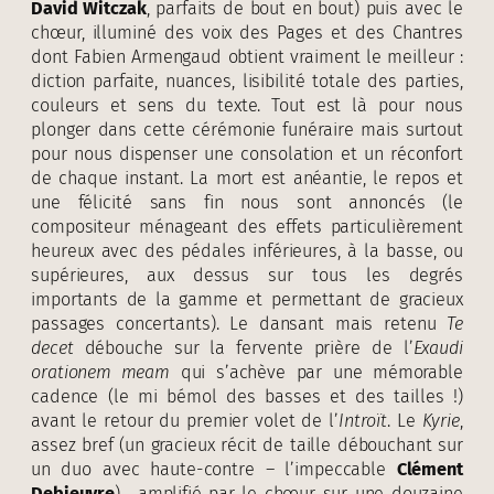
David Witczak
, parfaits de bout en bout) puis avec le
chœur, illuminé des voix des Pages et des Chantres
dont Fabien Armengaud obtient vraiment le meilleur :
diction parfaite, nuances, lisibilité totale des parties,
couleurs et sens du texte. Tout est là pour nous
plonger dans cette cérémonie funéraire mais surtout
pour nous dispenser une consolation et un réconfort
de chaque instant. La mort est anéantie, le repos et
une félicité sans fin nous sont annoncés (le
compositeur ménageant des effets particulièrement
heureux avec des pédales inférieures, à la basse, ou
supérieures, aux dessus sur tous les degrés
importants de la gamme et permettant de gracieux
passages concertants). Le dansant mais retenu
Te
decet
débouche sur la fervente prière de l’
Exaudi
orationem meam
qui s’achève par une mémorable
cadence (le mi bémol des basses et des tailles !)
avant le retour du premier volet de l’
Introït
. Le
Kyrie
,
assez bref (un gracieux récit de taille débouchant sur
un duo avec haute-contre – l’impeccable
Clément
Debieuvre
) , amplifié par le chœur sur une douzaine