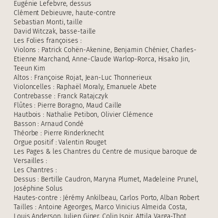
Eugénie Lefebvre, dessus
Clément Debieuvre, haute-contre
Sebastian Monti, taille
David Witczak, basse-taille
Les Folies françoises :
Violons : Patrick Cohën-Akenine, Benjamin Chénier, Charles-
Etienne Marchand, Anne-Claude Warlop-Rorca, Hisako Jin,
Teeun Kim
Altos : Françoise Rojat, Jean-Luc Thonnerieux
Violoncelles : Raphaël Moraly, Emanuele Abete
Contrebasse : Franck Ratajczyk
Flûtes : Pierre Boragno, Maud Caille
Hautbois : Nathalie Petibon, Olivier Clémence
Basson : Arnaud Condé
Théorbe : Pierre Rinderknecht
Orgue positif : Valentin Rouget
Les Pages & les Chantres du Centre de musique baroque de
Versailles :
Les Chantres :
Dessus : Bertille Caudron, Maryna Plumet, Madeleine Prunel,
Joséphine Solus
Hautes-contre : Jérémy Ankilbeau, Carlos Porto, Alban Robert
Tailles : Antoine Ageorges, Marco Vinicius Almeida Costa,
Louis Anderson, Julien Giner, Colin Isoir, Attila Varga-Thot