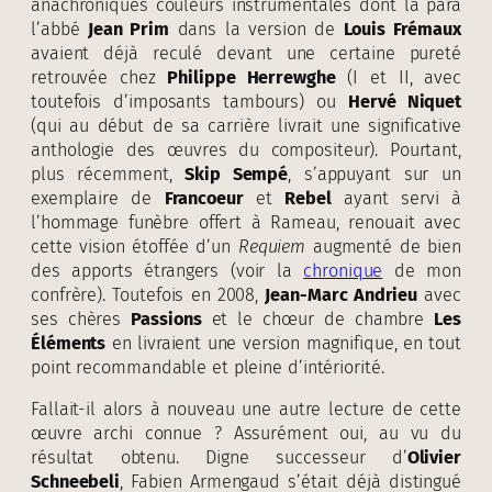
anachroniques couleurs instrumentales dont la para
l’abbé
Jean Prim
dans la version de
Louis Frémaux
avaient déjà reculé devant une certaine pureté
retrouvée chez
Philippe Herrewghe
(I et II, avec
toutefois d’imposants tambours) ou
Hervé Niquet
(qui au début de sa carrière livrait une significative
anthologie des œuvres du compositeur). Pourtant,
plus récemment,
Skip Sempé
, s’appuyant sur un
exemplaire de
Francoeur
et
Rebel
ayant servi à
l’hommage funèbre offert à Rameau, renouait avec
cette vision étoffée d’un
Requiem
augmenté de bien
des apports étrangers (voir la
chronique
de mon
confrère). Toutefois en 2008,
Jean-Marc Andrieu
avec
ses chères
Passions
et le chœur de chambre
Les
Éléments
en livraient une version magnifique, en tout
point recommandable et pleine d’intériorité.
Fallait-il alors à nouveau une autre lecture de cette
œuvre archi connue ? Assurément oui, au vu du
résultat obtenu. Digne successeur d’
Olivier
Schneebeli
, Fabien Armengaud s’était déjà distingué