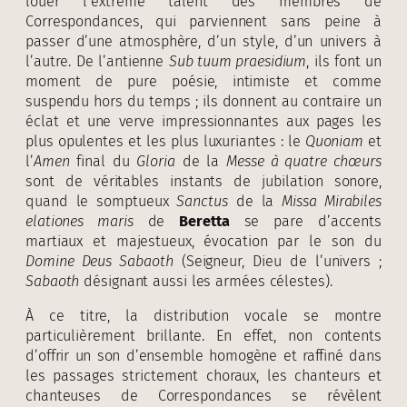
louer l’extrême talent des membres de
Correspondances, qui parviennent sans peine à
passer d’une atmosphère, d’un style, d’un univers à
l’autre. De l’antienne
Sub tuum praesidium
, ils font un
moment de pure poésie, intimiste et comme
suspendu hors du temps ; ils donnent au contraire un
éclat et une verve impressionnantes aux pages les
plus opulentes et les plus luxuriantes : le
Quoniam
et
l’
Amen
final du
Gloria
de la
Messe à quatre chœurs
sont de véritables instants de jubilation sonore,
quand le somptueux
Sanctus
de la
Missa Mirabiles
elationes maris
de
Beretta
se pare d’accents
martiaux et majestueux, évocation par le son du
Domine Deus Sabaoth
(Seigneur, Dieu de l’univers ;
Sabaoth
désignant aussi les armées célestes).
À ce titre, la distribution vocale se montre
particulièrement brillante. En effet, non contents
d’offrir un son d’ensemble homogène et raffiné dans
les passages strictement choraux, les chanteurs et
chanteuses de Correspondances se révèlent