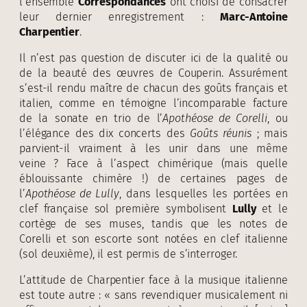
l’ensemble
Correspondances
ont choisi de consacrer
leur dernier enregistrement :
Marc-Antoine
Charpentier
.
Il n’est pas question de discuter ici de la qualité ou
de la beauté des œuvres de Couperin. Assurément
s’est-il rendu maître de chacun des goûts français et
italien, comme en témoigne l’incomparable facture
de la sonate en trio de l’
Apothéose de Corelli
, ou
l’élégance des dix concerts des
Goûts réunis
; mais
parvient-il vraiment à les unir dans une même
veine ? Face à l’aspect chimérique (mais quelle
éblouissante chimère !) de certaines pages de
l’
Apothéose de Lully
, dans lesquelles les portées en
clef française sol première symbolisent
Lully
et le
cortège de ses muses, tandis que les notes de
Corelli et son escorte sont notées en clef italienne
(sol deuxième), il est permis de s’interroger.
L’attitude de Charpentier face à la musique italienne
est toute autre : « sans revendiquer musicalement ni