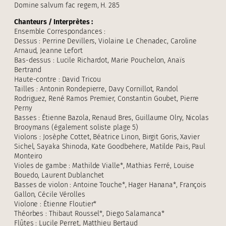
Domine salvum fac regem, H. 285
Chanteurs / Interprètes :
Ensemble Correspondances :
Dessus : Perrine Devillers, Violaine Le Chenadec, Caroline
Arnaud, Jeanne Lefort
Bas-dessus : Lucile Richardot, Marie Pouchelon, Anaïs
Bertrand
Haute-contre : David Tricou
Tailles : Antonin Rondepierre, Davy Cornillot, Randol
Rodriguez, René Ramos Premier, Constantin Goubet, Pierre
Perny
Basses : Étienne Bazola, Renaud Bres, Guillaume Olry, Nicolas
Brooymans (également soliste plage 5)
Violons : Josèphe Cottet, Béatrice Linon, Birgit Goris, Xavier
Sichel, Sayaka Shinoda, Kate Goodbehere, Matilde Pais, Paul
Monteiro
Violes de gambe : Mathilde Vialle*, Mathias Ferré, Louise
Bouedo, Laurent Dublanchet
Basses de violon : Antoine Touche*, Hager Hanana*, François
Gallon, Cécile Vérolles
Violone : Étienne Floutier*
Théorbes : Thibaut Roussel*, Diego Salamanca*
Flûtes : Lucile Perret, Matthieu Bertaud