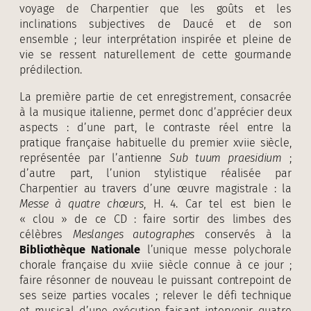
voyage de Charpentier que les goûts et les
inclinations subjectives de Daucé et de son
ensemble ; leur interprétation inspirée et pleine de
vie se ressent naturellement de cette gourmande
prédilection.
La première partie de cet enregistrement, consacrée
à la musique italienne, permet donc d’apprécier deux
aspects : d’une part, le contraste réel entre la
pratique française habituelle du premier xviie siècle,
représentée par l’antienne
Sub tuum praesidium
;
d’autre part, l’union stylistique réalisée par
Charpentier au travers d’une œuvre magistrale : la
Messe à quatre chœurs
, H. 4. Car tel est bien le
« clou » de ce CD : faire sortir des limbes des
célèbres
Meslanges autographes
conservés à la
Bibliothèque Nationale
l’unique messe polychorale
chorale française du xviie siècle connue à ce jour ;
faire résonner de nouveau le puissant contrepoint de
ses seize parties vocales ; relever le défi technique
et musical d’une exécution faisant intervenir quatre