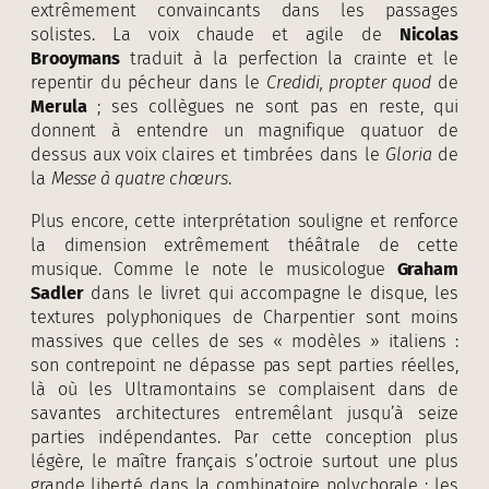
extrêmement convaincants dans les passages
solistes. La voix chaude et agile de
Nicolas
Brooymans
traduit à la perfection la crainte et le
repentir du pécheur dans le
Credidi, propter quod
de
Merula
; ses collègues ne sont pas en reste, qui
donnent à entendre un magnifique quatuor de
dessus aux voix claires et timbrées dans le
Gloria
de
la
Messe à quatre chœurs
.
Plus encore, cette interprétation souligne et renforce
la dimension extrêmement théâtrale de cette
musique. Comme le note le musicologue
Graham
Sadler
dans le livret qui accompagne le disque, les
textures polyphoniques de Charpentier sont moins
massives que celles de ses « modèles » italiens :
son contrepoint ne dépasse pas sept parties réelles,
là où les Ultramontains se complaisent dans de
savantes architectures entremêlant jusqu’à seize
parties indépendantes. Par cette conception plus
légère, le maître français s’octroie surtout une plus
grande liberté dans la combinatoire polychorale ; les