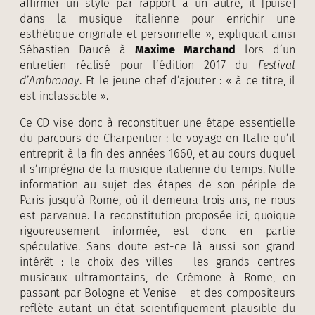
affirmer un style par rapport à un autre, il [puise]
dans la musique italienne pour enrichir une
esthétique originale et personnelle », expliquait ainsi
Sébastien Daucé à
Maxime Marchand
lors d’un
entretien réalisé pour l’édition 2017 du
Festival
d’Ambronay
. Et le jeune chef d’ajouter : « à ce titre, il
est inclassable ».
Ce CD vise donc à reconstituer une étape essentielle
du parcours de Charpentier : le voyage en Italie qu’il
entreprit à la fin des années 1660, et au cours duquel
il s’imprégna de la musique italienne du temps. Nulle
information au sujet des étapes de son périple de
Paris jusqu’à Rome, où il demeura trois ans, ne nous
est parvenue. La reconstitution proposée ici, quoique
rigoureusement informée, est donc en partie
spéculative. Sans doute est-ce là aussi son grand
intérêt : le choix des villes – les grands centres
musicaux ultramontains, de Crémone à Rome, en
passant par Bologne et Venise – et des compositeurs
reflète autant un état scientifiquement plausible du