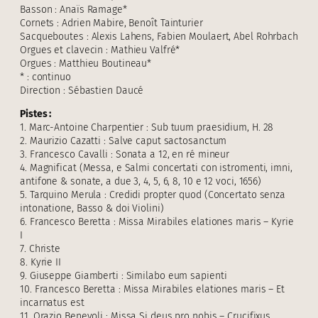
Basson : Anaïs Ramage*
Cornets : Adrien Mabire, Benoît Tainturier
Sacqueboutes : Alexis Lahens, Fabien Moulaert, Abel Rohrbach
Orgues et clavecin : Mathieu Valfré*
Orgues : Matthieu Boutineau*
* : continuo
Direction : Sébastien Daucé
Pistes :
1. Marc-Antoine Charpentier : Sub tuum praesidium, H. 28
2. Maurizio Cazatti : Salve caput sactosanctum
3. Francesco Cavalli : Sonata a 12, en ré mineur
4. Magnificat (Messa, e Salmi concertati con istromenti, imni,
antifone & sonate, a due 3, 4, 5, 6, 8, 10 e 12 voci, 1656)
5. Tarquino Merula : Credidi propter quod (Concertato senza
intonatione, Basso & doi Violini)
6. Francesco Beretta : Missa Mirabiles elationes maris – Kyrie
I
7. Christe
8. Kyrie II
9. Giuseppe Giamberti : Similabo eum sapienti
10. Francesco Beretta : Missa Mirabiles elationes maris – Et
incarnatus est
11. Orazio Benevoli : Missa Si deus pro nobis – Crucifixus