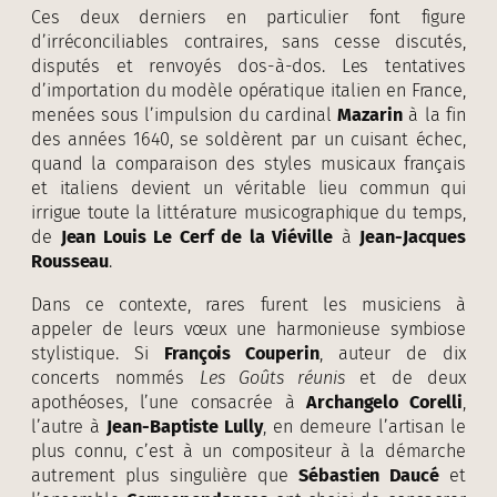
Ces deux derniers en particulier font figure
d’irréconciliables contraires, sans cesse discutés,
disputés et renvoyés dos-à-dos. Les tentatives
d’importation du modèle opératique italien en France,
menées sous l’impulsion du cardinal
Mazarin
à la fin
des années 1640, se soldèrent par un cuisant échec,
quand la comparaison des styles musicaux français
et italiens devient un véritable lieu commun qui
irrigue toute la littérature musicographique du temps,
de
Jean Louis Le Cerf de la Viéville
à
Jean-Jacques
Rousseau
.
Dans ce contexte, rares furent les musiciens à
appeler de leurs vœux une harmonieuse symbiose
stylistique. Si
François Couperin
, auteur de dix
concerts nommés
Les Goûts réunis
et de deux
apothéoses, l’une consacrée à
Archangelo Corelli
,
l’autre à
Jean-Baptiste Lully
, en demeure l’artisan le
plus connu, c’est à un compositeur à la démarche
autrement plus singulière que
Sébastien Daucé
et