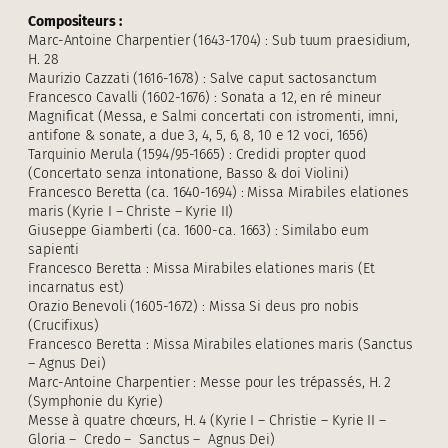
Compositeurs :
Marc-Antoine Charpentier (1643-1704) : Sub tuum praesidium,
H. 28
Maurizio Cazzati (1616-1678) : Salve caput sactosanctum
Francesco Cavalli (1602-1676) : Sonata a 12, en ré mineur
Magnificat (Messa, e Salmi concertati con istromenti, imni,
antifone & sonate, a due 3, 4, 5, 6, 8, 10 e 12 voci, 1656)
Tarquinio Merula (1594/95-1665) : Credidi propter quod
(Concertato senza intonatione, Basso & doi Violini)
Francesco Beretta (ca. 1640-1694) : Missa Mirabiles elationes
maris (Kyrie I – Christe – Kyrie II)
Giuseppe Giamberti (ca. 1600-ca. 1663) : Similabo eum
sapienti
Francesco Beretta : Missa Mirabiles elationes maris (Et
incarnatus est)
Orazio Benevoli (1605-1672) : Missa Si deus pro nobis
(Crucifixus)
Francesco Beretta : Missa Mirabiles elationes maris (Sanctus
– Agnus Dei)
Marc-Antoine Charpentier : Messe pour les trépassés, H. 2
(Symphonie du Kyrie)
Messe à quatre chœurs, H. 4 (Kyrie I – Christie – Kyrie II –
Gloria – Credo – Sanctus – Agnus Dei)