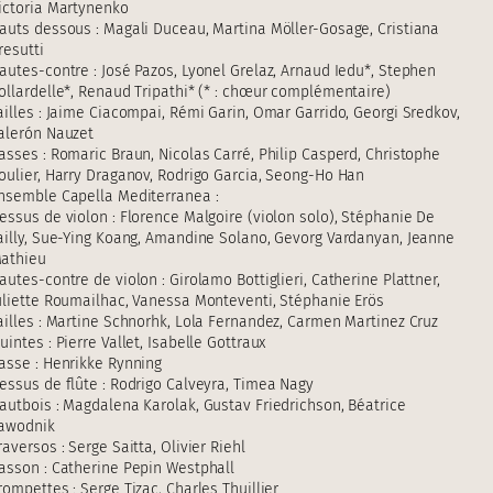
ictoria Martynenko
auts dessous : Magali Duceau, Martina Möller-Gosage, Cristiana
resutti
autes-contre : José Pazos, Lyonel Grelaz, Arnaud Iedu*, Stephen
ollardelle*, Renaud Tripathi* (* : chœur complémentaire)
ailles : Jaime Ciacompai, Rémi Garin, Omar Garrido, Georgi Sredkov,
alerón Nauzet
asses : Romaric Braun, Nicolas Carré, Philip Casperd, Christophe
oulier, Harry Draganov, Rodrigo Garcia, Seong-Ho Han
nsemble Capella Mediterranea :
essus de violon : Florence Malgoire (violon solo), Stéphanie De
ailly, Sue-Ying Koang, Amandine Solano, Gevorg Vardanyan, Jeanne
athieu
autes-contre de violon : Girolamo Bottiglieri, Catherine Plattner,
uliette Roumailhac, Vanessa Monteventi, Stéphanie Erös
ailles : Martine Schnorhk, Lola Fernandez, Carmen Martinez Cruz
uintes : Pierre Vallet, Isabelle Gottraux
asse : Henrikke Rynning
essus de flûte : Rodrigo Calveyra, Timea Nagy
autbois : Magdalena Karolak, Gustav Friedrichson, Béatrice
awodnik
raversos : Serge Saitta, Olivier Riehl
asson : Catherine Pepin Westphall
rompettes : Serge Tizac, Charles Thuillier