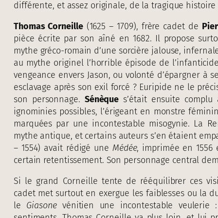
différente, et assez originale, de la tragique histoir
Thomas Corneille
(1625 – 1709), frère cadet de
Pier
pièce écrite par son aîné en 1682. Il propose surt
mythe gréco-romain d’une sorcière jalouse, infernal
au mythe originel l’horrible épisode de l’infantici
vengeance envers Jason, ou volonté d’épargner à se
esclavage après son exil forcé ? Euripide ne le pré
son personnage.
Sénèque
s’était ensuite complu 
ignominies possibles, l’érigeant en monstre fémin
marquées par une incontestable misogynie. La Re
mythe antique, et certains auteurs s’en étaient emp
– 1554) avait rédigé une
Médée
, imprimée en 1556 
certain retentissement. Son personnage central dem
Si le grand Corneille tente de rééquilibrer ces v
cadet met surtout en exergue les faiblesses ou la d
le
Giasone
vénitien une incontestable veulerie :
sentiments. Thomas Corneille va plus loin, et lui 