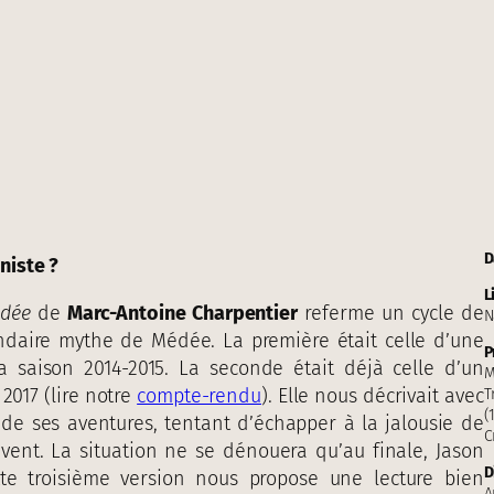
D
niste ?
L
dée
de
Marc-Antoine Charpentier
referme un cycle de
N
endaire mythe de Médée. La première était celle d’une
P
la saison 2014-2015. La seconde était déjà celle d’un
M
017 (lire notre
compte-rendu
). Elle nous décrivait avec
T
(
de ses aventures, tentant d’échapper à la jalousie de
C
vent. La situation ne se dénouera qu’au finale, Jason
D
te troisième version nous propose une lecture bien
A