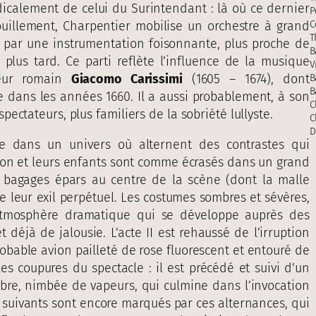
radicalement de celui du Surintendant : là où ce dernier
P
ouillement, Charpentier mobilise un orchestre à grand
C
T
es par une instrumentation foisonnante, plus proche de
B
plus tard. Ce parti reflète l’influence de la musique
V
iteur romain
Giacomo Carissimi
(1605 – 1674), dont
B
B
ie dans les années 1660. Il a aussi probablement, à son
C
ectateurs, plus familiers de la sobriété lullyste.
C
D
 dans un univers où alternent des contrastes qui
ason et leurs enfants sont comme écrasés dans un grand
 bagages épars au centre de la scène (dont la malle
 leur exil perpétuel. Les costumes sombres et sévères,
l’atmosphère dramatique qui se développe auprès des
déjà de jalousie. L’acte II est rehaussé de l’irruption
obable avion pailleté de rose fluorescent et entouré de
 les coupures du spectacle : il est précédé et suivi d’un
bre, nimbée de vapeurs, qui culmine dans l’invocation
 suivants sont encore marqués par ces alternances, qui