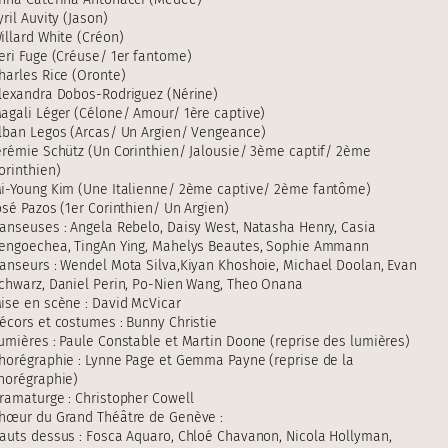
yril Auvity (Jason)
illard White (Créon)
eri Fuge (Créuse/ 1er fantome)
harles Rice (Oronte)
lexandra Dobos-Rodriguez (Nérine)
agali Léger (Célone/ Amour/ 1ère captive)
lban Legos (Arcas/ Un Argien/ Vengeance)
érémie Schütz (Un Corinthien/ Jalousie/ 3ème captif/ 2ème
orinthien)
i-Young Kim (Une Italienne/ 2ème captive/ 2ème fantôme)
osé Pazos (1er Corinthien/ Un Argien)
anseuses : Angela Rebelo, Daisy West, Natasha Henry, Casia
engoechea, TingAn Ying, Mahelys Beautes, Sophie Ammann
anseurs : Wendel Mota Silva,Kiyan Khoshoie, Michael Doolan, Evan
chwarz, Daniel Perin, Po-Nien Wang, Theo Onana
ise en scène : David McVicar
écors et costumes : Bunny Christie
umières : Paule Constable et Martin Doone (reprise des lumières)
horégraphie : Lynne Page et Gemma Payne (reprise de la
horégraphie)
ramaturge : Christopher Cowell
hœur du Grand Théâtre de Genève :
auts dessus : Fosca Aquaro, Chloé Chavanon, Nicola Hollyman,