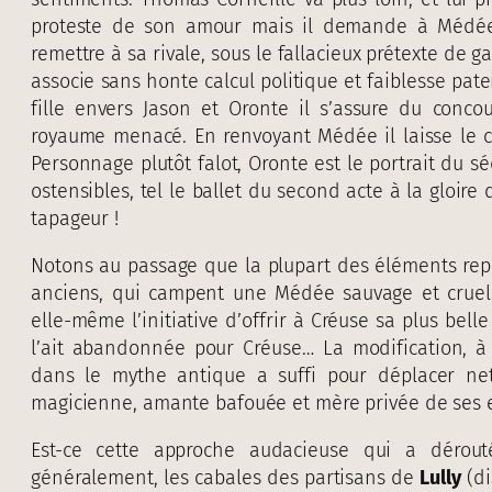
proteste de son amour mais il demande à Médée
remettre à sa rivale, sous le fallacieux prétexte de g
associe sans honte calcul politique et faiblesse pat
fille envers Jason et Oronte il s’assure du conc
royaume menacé. En renvoyant Médée il laisse le ch
Personnage plutôt falot, Oronte est le portrait du s
ostensibles, tel le ballet du second acte à la gloi
tapageur !
Notons au passage que la plupart des éléments repos
anciens, qui campent une Médée sauvage et cruell
elle-même l’initiative d’offrir à Créuse sa plus bell
l’ait abandonnée pour Créuse… La modification, à
dans le mythe antique a suffi pour déplacer ne
magicienne, amante bafouée et mère privée de ses 
Est-ce cette approche audacieuse qui a dérou
généralement, les cabales des partisans de
Lully
(di