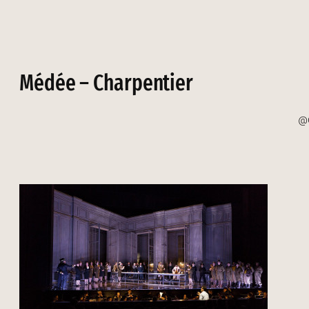
Médée – Charpentier
@G