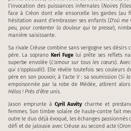
l’invocation des puissances infernales (
Noires fille
face à Créon dont elle ensorcelle les gardes (au f
hésitation avant d’embrasser ses enfants (
D’où me v
peu, pour contenter la douleur qui te presse
), nimb
manière saisissante.
Sa rivale Créuse combine sans vergogne ses désirs ch
père. La soprano
Keri Fuge
lui prête ses reflets n
superbe envolée (
L’amour sur tous les cœurs
). Avec
qui s’applaudit
). Elle révèle toutefois ses couleur
père en son pouvoir, à l’acte V : sa soumission (
Si l
empoisonnée par la robe de Médée, attirent alors
Hélas ! Près d’être unis
.
Jason emprunte à
Cyril Auvity
charme et prestanc
femmes. Son timbre solaire de haute-contre fait merv
outre le duo déjà évoqué, les échanges passionnés 
défi et de jalousie avec Créuse au second acte (
Oron