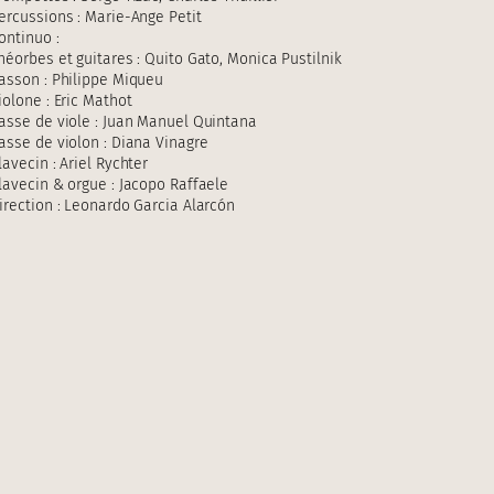
ercussions : Marie-Ange Petit
ontinuo :
héorbes et guitares : Quito Gato, Monica Pustilnik
asson : Philippe Miqueu
iolone : Eric Mathot
asse de viole : Juan Manuel Quintana
asse de violon : Diana Vinagre
lavecin : Ariel Rychter
lavecin & orgue : Jacopo Raffaele
irection : Leonardo Garcia Alarcón