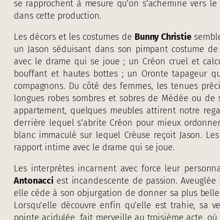
se rapprochent à mesure qu’on s’achemine vers le f
dans cette production.
Les décors et les costumes de
Bunny Christie
semblen
un Jason séduisant dans son pimpant costume de
avec le drame qui se joue ; un Créon cruel et cal
bouffant et hautes bottes ; un Oronte tapageur qu
compagnons. Du côté des femmes, les tenues précie
longues robes sombres et sobres de Médée ou de s
appartement, quelques meubles attirent notre reg
derrière lequel s’abrite Créon pour mieux ordonner
blanc immaculé sur lequel Créuse reçoit Jason. Les 
rapport intime avec le drame qui se joue.
Les interprètes incarnent avec force leur person
Antonacci
est incandescente de passion. Aveuglée p
elle cède à son objurgation de donner sa plus belle 
Lorsqu’elle découvre enfin qu’elle est trahie, sa 
pointe acidulée, fait merveille au troisième acte, où