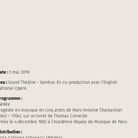
ate :
3 mai 2019
ieu :
Grand Théâtre – Genève. En co-production avec l‘English
ational Opera.
rogramme :
édée
ragédie en musique en cinq actes de Marc-Antoine Charpentier
1643 – 1704), sur un livret de Thomas Corneille
réée le 4 décembre 1693 à l’Académie Royale de Musique de Paris
istribution :
nna Caterina Antonacci (Médée)