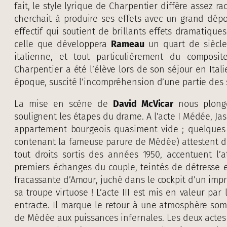
fait, le style lyrique de Charpentier diffère assez 
cherchait à produire ses effets avec un grand dép
effectif qui soutient de brillants effets dramatiqu
celle que développera
Rameau
un quart de siècle 
italienne, et tout particulièrement du compos
Charpentier a été l’élève lors de son séjour en Ital
époque, suscité l’incompréhension d’une partie des sp
La mise en scène de
David McVicar
nous plonge
soulignent les étapes du drame. A l’acte I Médée, J
appartement bourgeois quasiment vide ; quelques
contenant la fameuse parure de Médée) attestent de
tout droits sortis des années 1950, accentuent 
premiers échanges du couple, teintés de détresse et 
fracassante d’Amour, juché dans le cockpit d’un impr
sa troupe virtuose ! L’acte III est mis en valeur par
entracte. Il marque le retour à une atmosphère som
de Médée aux puissances infernales. Les deux actes