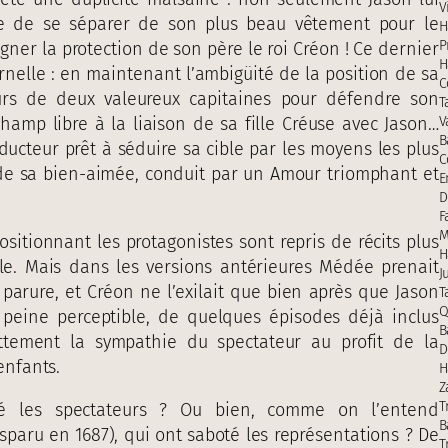
V
 de se séparer de son plus beau vêtement pour le
H
P
agner la protection de son père le roi Créon ! Ce dernier
H
ernelle : en maintenant l’ambigüité de la position de sa
C
ours de deux valeureux capitaines pour défendre son
T
amp libre à la liaison de sa fille Créuse avec Jason…
V
B
éducteur prêt à séduire sa cible par les moyens les plus
C
re de sa bien-aimée, conduit par un Amour triomphant et
E
D
F
M
itionnant les protagonistes sont repris de récits plus
H
e. Mais dans les versions antérieures Médée prenait
J
e parure, et Créon ne l’exilait que bien après que Jason
T
Q
 peine perceptible, de quelques épisodes déjà inclus
B
ttement la sympathie du spectateur au profit de la
D
enfants.
H
Z
T
té les spectateurs ? Ou bien, comme on l’entend
B
sparu en 1687), qui ont saboté les représentations ? De
T