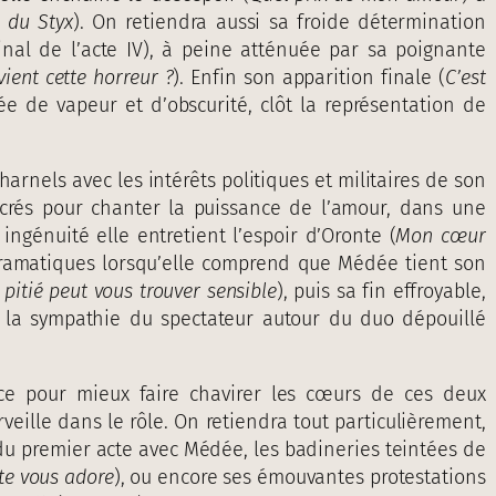
s du Styx
). On retiendra aussi sa froide détermination
inal de l’acte IV), à peine atténuée par sa poignante
ient cette horreur ?
). Enfin son apparition finale (
C’est
ée de vapeur et d’obscurité, clôt la représentation de
arnels avec les intérêts politiques et militaires de son
acrés pour chanter la puissance de l’amour, dans une
 ingénuité elle entretient l’espoir d’Oronte (
Mon cœur
s dramatiques lorsqu’elle comprend que Médée tient son
a pitié peut vous trouver sensible
), puis sa fin effroyable,
 la sympathie du spectateur autour du duo dépouillé
e pour mieux faire chavirer les cœurs de ces deux
eille dans le rôle. On retiendra tout particulièrement,
du premier acte avec Médée, les badineries teintées de
te vous adore
), ou encore ses émouvantes protestations