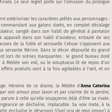
inale. Le seul regret porte sur l’omission du prologue
t extérioriser les caractères prêtés aux personnages :
 commandant aux galons dorés, en complet décalage
culateur, sanglé dans son habit de général à pantalon
i apparaît dans son habit d’aviateur, entouré de ses
uses de la futile et sensuelle Créuse s’opposent aux
a servante Nérine. Dans le décor dépouillé du grand
ard lors de scènes marquantes : le grand bureau doré
 à Médée son exil, ou le voluptueux lit de repos d’un
effets produits sont à la fois agréables à l’œil, et en
nage. Héroïne de ce drame, la Médée d’
Anna Caterina
ar son amour pour Jason et par crainte de le perdre,
parure à celle qu’elle soupçonne déjà d’être sa rivale.
vengeance se déchaîne, implacable. Sa voix mate, à la
 elle enchaîne le désespoir (
Quel prix de mon amour
) à