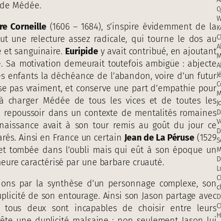
e de Médée.
C
W
re Corneille
(1606 – 1684), s’inspire évidemment de la
K
C
out une relecture assez radicale, qui tourne le dos au
A
e et sanguinaire.
Euripide
y avait contribué, en ajoutant
M
de. Sa motivation demeurait toutefois ambigüe : abjecte
A
s enfants la déchéance de l’abandon, voire d’un futur
J
C
cise pas vraiment, et conserve une part d’empathie pour
M
à charger Médée de tous les vices et de toutes les
J
in repoussoir dans un contexte de mentalités romaines
D
V
naissance avait à son tour remis au goût du jour ce
D
arés. Ainsi en France un certain
Jean de La Péruse
(1529
S
et tombée dans l’oubli mais qui eût à son époque un
M
D
eure caractérisé par une barbare cruauté.
L
C
isions par la synthèse d’un personnage complexe, son
c
uplicité de son entourage. Ainsi son Jason partage avec
D
C
 tous deux sont incapables de choisir entre leurs
H
prête une duplicité malsaine : non seulement Jason lui