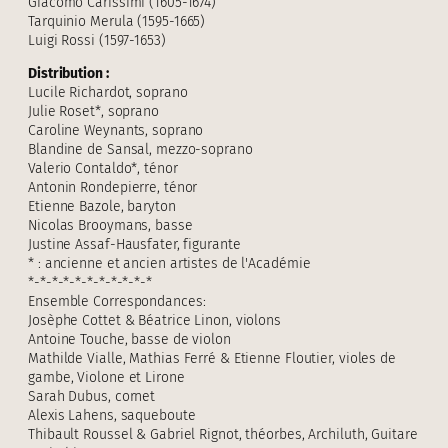
Giacomo Carissimi (1605-1674)
Tarquinio Merula (1595-1665)
Luigi Rossi (1597-1653)
Distribution :
Lucile Richardot, soprano
Julie Roset*, soprano
Caroline Weynants, soprano
Blandine de Sansal, mezzo-soprano
Valerio Contaldo*, ténor
Antonin Rondepierre, ténor
Etienne Bazole, baryton
Nicolas Brooymans, basse
Justine Assaf-Hausfater, figurante
* : ancienne et ancien artistes de l'Académie
*-*-*-*-*-*-*-*-*-*-*
Ensemble Correspondances:
Josèphe Cottet & Béatrice Linon, violons
Antoine Touche, basse de violon
Mathilde Vialle, Mathias Ferré & Etienne Floutier, violes de
gambe, Violone et Lirone
Sarah Dubus, cornet
Alexis Lahens, saqueboute
Thibault Roussel & Gabriel Rignot, théorbes, Archiluth, Guitare