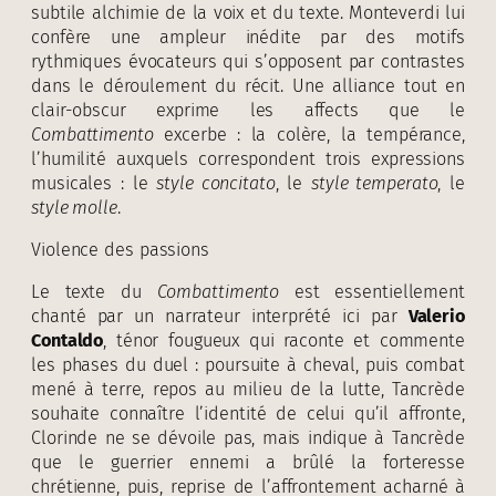
subtile alchimie de la voix et du texte. Monteverdi lui
confère une ampleur inédite par des motifs
rythmiques évocateurs qui s’opposent par contrastes
dans le déroulement du récit. Une alliance tout en
clair-obscur exprime les affects que le
Combattimento
excerbe : la colère, la tempérance,
l’humilité auxquels correspondent trois expressions
musicales : le
style concitato
, le
style temperato
, le
style molle
.
Violence des passions
Le texte du
Combattimento
est essentiellement
chanté par un narrateur interprété ici par
Valerio
Contaldo
, ténor fougueux qui raconte et commente
les phases du duel : poursuite à cheval, puis combat
mené à terre, repos au milieu de la lutte, Tancrède
souhaite connaître l’identité de celui qu’il affronte,
Clorinde ne se dévoile pas, mais indique à Tancrède
que le guerrier ennemi a brûlé la forteresse
chrétienne, puis, reprise de l’affrontement acharné à