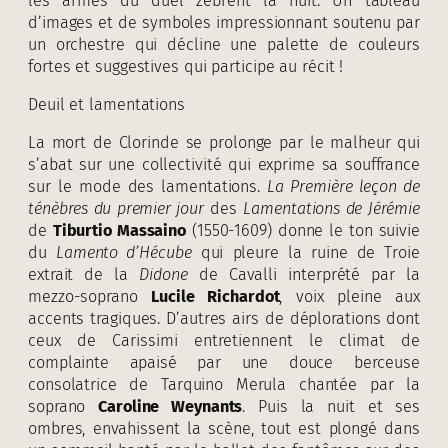
les armes du duel zèbrent la nuit. Un tableau
d’images et de symboles impressionnant soutenu par
un orchestre qui décline une palette de couleurs
fortes et suggestives qui participe au récit !
Deuil et lamentations
La mort de Clorinde se prolonge par le malheur qui
s’abat sur une collectivité qui exprime sa souffrance
sur le mode des lamentations.
La Première leçon de
ténèbres du premier jour
des
Lamentations de Jérémie
de
Tiburtio Massaino
(1550-1609) donne le ton suivie
du
Lamento d’Hécube
qui pleure la ruine de Troie
extrait de la
Didone
de Cavalli interprété par la
mezzo-soprano
Lucile Richardot
, voix pleine aux
accents tragiques. D’autres airs de déplorations dont
ceux de Carissimi entretiennent le climat de
complainte apaisé par une douce berceuse
consolatrice de Tarquino Merula chantée par la
soprano
Caroline Weynants
. Puis la nuit et ses
ombres, envahissent la scène, tout est plongé dans