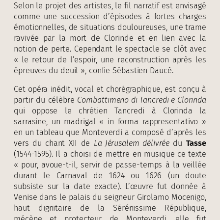
Selon le projet des artistes, le fil narratif est envisagé
comme une succession d’épisodes à fortes charges
émotionnelles, de situations douloureuses, une trame
ravivée par la mort de Clorinde et en lien avec la
notion de perte. Cependant le spectacle se clôt avec
« le retour de l’espoir, une reconstruction après les
épreuves du deuil », confie Sébastien Daucé.
Cet opéra inédit, vocal et chorégraphique, est conçu à
partir du célèbre
Combattimeno di Tancredi e Clorinda
qui oppose le chrétien Tancredi à Clorinda la
sarrasine, un madrigal « in forma rappresentativo »
en un tableau que Monteverdi a composé d’après les
vers du chant XII de
La Jérusalem délivrée
du
Tasse
(1544-1595). Il a choisi de mettre en musique ce texte
« pour, avoue-t-il, servir de passe-temps à la veillée
durant le Carnaval de 1624 ou 1626 (un doute
subsiste sur la date exacte). L’œuvre fut donnée à
Venise dans le palais du seigneur Girolamo Mocenigo,
haut dignitaire de la Sérénissime République,
mécène et protecteur de Monteverdi, elle fut