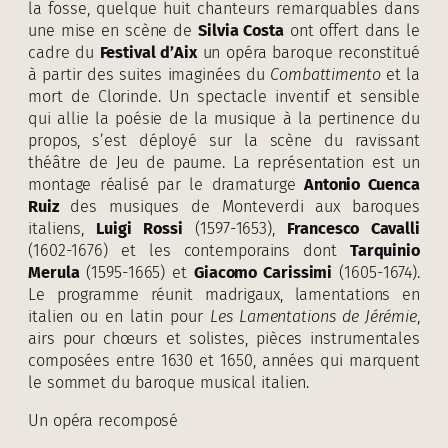
la fosse, quelque huit chanteurs remarquables dans
une mise en scène de
Silvia Costa
ont offert dans le
cadre du
Festival d’Aix
un opéra baroque reconstitué
à partir des suites imaginées du
Combattimento
et la
mort de Clorinde. Un spectacle inventif et sensible
qui allie la poésie de la musique à la pertinence du
propos, s’est déployé sur la scène du ravissant
théâtre de Jeu de paume. La représentation est un
montage réalisé par le dramaturge
Antonio Cuenca
Ruiz
des musiques de Monteverdi aux baroques
italiens,
Luigi Rossi
(1597-1653),
Francesco Cavalli
(1602-1676) et les contemporains dont
Tarquinio
Merula
(1595-1665) et
Giacomo Carissimi
(1605-1674).
Le programme réunit madrigaux, lamentations en
italien ou en latin pour
Les Lamentations de Jérémie
,
airs pour chœurs et solistes, pièces instrumentales
composées entre 1630 et 1650, années qui marquent
le sommet du baroque musical italien.
Un opéra recomposé