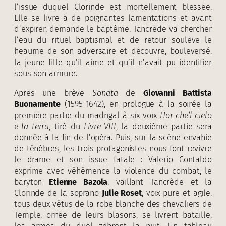
l’issue duquel Clorinde est mortellement blessée.
Elle se livre à de poignantes lamentations et avant
d’expirer, demande le baptême. Tancrède va chercher
l’eau du rituel baptismal et de retour soulève le
heaume de son adversaire et découvre, bouleversé,
la jeune fille qu’il aime et qu’il n’avait pu identifier
sous son armure.
Après une brève
Sonata
de
Giovanni Battista
Buonamente
(1595-1642), en prologue à la soirée la
première partie du madrigal à six voix
Hor che’l cielo
e la terra
, tiré du
Livre VIII
, la deuxième partie sera
donnée à la fin de l’opéra. Puis, sur la scène envahie
de ténèbres, les trois protagonistes nous font revivre
le drame et son issue fatale : Valerio Contaldo
exprime avec véhémence la violence du combat, le
baryton
Etienne Bazola
, vaillant Tancrède et la
Clorinde de la soprano
Julie Roset
, voix pure et agile,
tous deux vêtus de la robe blanche des chevaliers de
Temple, ornée de leurs blasons, se livrent bataille,