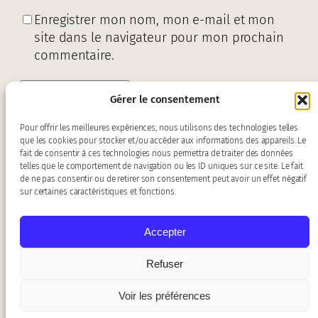
Enregistrer mon nom, mon e-mail et mon
site dans le navigateur pour mon prochain
commentaire.
Gérer le consentement
Pour offrir les meilleures expériences, nous utilisons des technologies telles
que les cookies pour stocker et/ou accéder aux informations des appareils. Le
fait de consentir à ces technologies nous permettra de traiter des données
telles que le comportement de navigation ou les ID uniques sur ce site. Le fait
de ne pas consentir ou de retirer son consentement peut avoir un effet négatif
sur certaines caractéristiques et fonctions.
Accepter
Contact :
baroquiades@gmail.com
Refuser
Mentions légales
–
Politique de
confidentialité
Voir les préférences