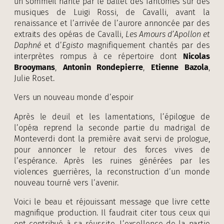
un sommeil hanté par le ballet des fantômes sur des
musiques de Luigi Rossi, de Cavalli, avant la
renaissance et l’arrivée de l’aurore annoncée par des
extraits des opéras de Cavalli,
Les Amours d’Apollon et
Daphné
et d’
Egisto
magnifiquement chantés par des
interprètes rompus à ce répertoire dont
Nicolas
Brooymans
,
Antonin Rondepierre
,
Etienne Bazola
,
Julie Roset.
Vers un nouveau monde d’espoir
Après le deuil et les lamentations, l’épilogue de
l’opéra reprend la seconde partie du madrigal de
Monteverdi dont la première avait servi de prologue,
pour annoncer le retour des forces vives de
l’espérance. Après les ruines générées par les
violences guerrières, la reconstruction d’un monde
nouveau tourné vers l’avenir.
Voici le beau et réjouissant message que livre cette
magnifique production. Il faudrait citer tous ceux qui
ont contribué à sa réussite. L’excellence de la partie