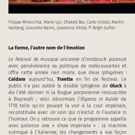
Filippo Minecchia, Marie Lys, Shakéd Bar, Carlo Vistoli, Martin
Vanberg, Giacomo Nanni, Lawrence Kilsby © Birgit Gufler
La forme, l’autre nom de l’émotion
Le Festival de musique ancienne d’Innsbruck
poursuit
avec persévérance sa politique de redécouvertes et
offre cette année rien moins que deux
Iphigénies
:
Caldara
aujourd’hui,
Traetta
en fin de festival. Le
public n’a pas oublié la double Iphigénie de
Gluck
à
Aix
l’été dernier ni la fougue porporienne ressuscitée
à
Bayreuth
; voici désormais l’
Ifigenia in Aulide
de
1718 telle qu’on pouvait la voir à la cour impériale,
reconstituée avec un soin qui n’exclut ni l’audace ni
l’humour. On y retrouve ce que le programme appelle
avec justesse une « show imperiale » : la machine
scénique à l’italienne, les changements à vue façon