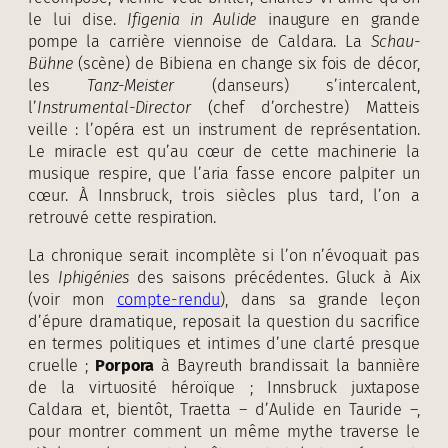
le lui dise.
Ifigenia in Aulide
inaugure en grande
pompe la carrière viennoise de Caldara. La
Schau-
Bühne
(scène) de Bibiena en change six fois de décor,
les
Tanz-Meister
(danseurs) s’intercalent,
l’
Instrumental-Director
(chef d’orchestre) Matteis
veille : l’opéra est un instrument de représentation.
Le miracle est qu’au cœur de cette machinerie la
musique respire, que l’aria fasse encore palpiter un
cœur. À Innsbruck, trois siècles plus tard, l’on a
retrouvé cette respiration.
La chronique serait incomplète si l’on n’évoquait pas
les
Iphigénies
des saisons précédentes. Gluck à Aix
(voir mon
compte-rendu
), dans sa grande leçon
d’épure dramatique, reposait la question du sacrifice
en termes politiques et intimes d’une clarté presque
cruelle ;
Porpora
à Bayreuth brandissait la bannière
de la virtuosité héroïque ; Innsbruck juxtapose
Caldara et, bientôt, Traetta – d’Aulide en Tauride –,
pour montrer comment un même mythe traverse le