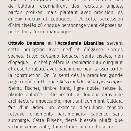
de Caldara reconnaîtront des récitatifs amples,
parfois prolixes, mais plantant avec précision les
enjeux moraux et politiques ; et cette succession
d’airs ciselés où chaque personnage vient déposer sa
perle dans l’écrin dramatique.
Ottavio
Dantone
et l’
Accademia Bizantina
servent
cette horlogerie avec nerf et élégance. Cordes
sèches,
basso continuo
loquace, vents ciselés, rien
d’opaque ; le chef préfère la respiration au clinquant
et dose le rubato avec parcimonie pour laisser parler
la construction. On l’a senti dès la première grande
page confiée à Elisena :
Addio, infido: addio per sempre
.
Neima Fischer, timbre franc, ligne noble, refuse la
plainte éplorée ; elle inscrit la douleur dans une
architecture impeccable, montrant comment Caldara
fait d’un adieu un exercice d’équilibre, tension
retenue, ornements parcimonieux, cadence sans
surcharge. Cette Elisena, fierté blessée plutôt que
victime gémissante, donne la mesure de la soirée.