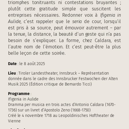
triomphes tonitruants ni contestations bruyantes ;
plutôt cette gratitude simple que suscitent les
entreprises nécessaires. Redonner voix à
Ifigenia in
Aulide
, c’est rappeler que le
seria
de cour, lorsqu’il
est pris à sa source, peut émouvoir autrement – par
la tenue, la distance, la beauté d’un geste qui n’a pas
besoin de s’expliquer. La forme, chez Caldara, est
l’autre nom de l’émotion. Et c’est peut-être la plus
belle leçon de cette soirée.
Date
: le 8 août 2025
Lieu
: Tiroler Landestheater, Innsbruck – Représentation
donnée dans le cadre des Innsbrucker Festwochen der Alten
Musik 2025 (Édition critique de Bernardo Ticci)
Programme
:
Ifigenia in Aulide
Dramma per musica en trois actes d’Antonio Caldara (1670-
1736) sur un livret d’Apostolo Zeno (1668-1750)
Créé le 4 novembre 1718 au Leopoldinisches Hoftheater de
Vienne