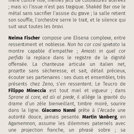
mère contre fille, mêmes jets de coloratures acérées
; mais ici l’issue n’est pas tragique. Shakéd Bar ose le
métal sans sacrifier l’assise du grave ; la salle retient
son souffle, l’orchestre serre le trait, et le silence qui
suit vaut toutes les
bravi
.
Neima Fischer
compose une Elisena complexe, entre
ressentiment et noblesse.
Non ho cor così spietato
la
montre capable d’empathie ;
Amasti in quel cor
perfido
la replace dans le registre de la dignité
offensée. La chanteuse articule un italien net,
projette sans sécheresse, et sait, détail précieux,
écouter ses partenaires : ses duos et ensembles, très
présents chez Zeno, s’en ressentent. Le Teucro de
Filippo Mineccia
est tout miel et vigueur ; dans
Sprone al core, ed ali al piede
, il allège la gravité du
drame d’un zèle bienveillant, timbre moiré, sourire
dans la ligne.
Giacomo Nanni
prête à l’Arcade une
autorité douce, jamais pesante.
Martin Vanberg
, en
Agamemnon, assume les dilemmes paternels avec
une projection franche, un phrasé sobre ; sa