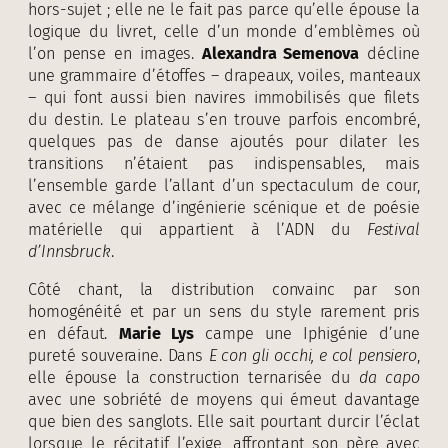
hors-sujet ; elle ne le fait pas parce qu’elle épouse la
logique du livret, celle d’un monde d’emblèmes où
l’on pense en images.
Alexandra Semenova
décline
une grammaire d’étoffes – drapeaux, voiles, manteaux
– qui font aussi bien navires immobilisés que filets
du destin. Le plateau s’en trouve parfois encombré,
quelques pas de danse ajoutés pour dilater les
transitions n’étaient pas indispensables, mais
l’ensemble garde l’allant d’un spectaculum de cour,
avec ce mélange d’ingénierie scénique et de poésie
matérielle qui appartient à l’ADN du
Festival
d’Innsbruck
.
Côté chant, la distribution convainc par son
homogénéité et par un sens du style rarement pris
en défaut.
Marie Lys
campe une Iphigénie d’une
pureté souveraine. Dans
E con gli occhi, e col pensiero
,
elle épouse la construction ternarisée du
da capo
avec une sobriété de moyens qui émeut davantage
que bien des sanglots. Elle sait pourtant durcir l’éclat
lorsque le récitatif l’exige, affrontant son père avec