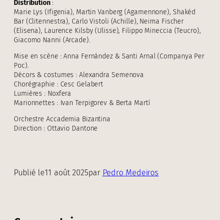
Distribution
:
Marie Lys (Ifigenia), Martin Vanberg (Agamennone), Shakéd
Bar (Clitennestra), Carlo Vistoli (Achille), Neima Fischer
(Elisena), Laurence Kilsby (Ulisse), Filippo Mineccia (Teucro),
Giacomo Nanni (Arcade).
Mise en scène : Anna Fernández & Santi Arnal (Companya Per
Poc).
Décors & costumes : Alexandra Semenova
Chorégraphie : Cesc Gelabert
Lumières : Noxfera
Marionnettes : Ivan Terpigorev & Berta Martí
Orchestre Accademia Bizantina
Direction : Ottavio Dantone
Publié le
11 août 2025
par
Pedro Medeiros