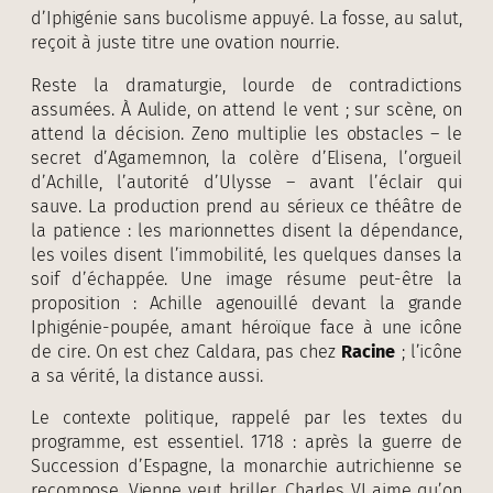
d’Iphigénie sans bucolisme appuyé. La fosse, au salut,
reçoit à juste titre une ovation nourrie.
Reste la dramaturgie, lourde de contradictions
assumées. À Aulide, on attend le vent ; sur scène, on
attend la décision. Zeno multiplie les obstacles – le
secret d’Agamemnon, la colère d’Elisena, l’orgueil
d’Achille, l’autorité d’Ulysse – avant l’éclair qui
sauve. La production prend au sérieux ce théâtre de
la patience : les marionnettes disent la dépendance,
les voiles disent l’immobilité, les quelques danses la
soif d’échappée. Une image résume peut-être la
proposition : Achille agenouillé devant la grande
Iphigénie-poupée, amant héroïque face à une icône
de cire. On est chez Caldara, pas chez
Racine
; l’icône
a sa vérité, la distance aussi.
Le contexte politique, rappelé par les textes du
programme, est essentiel. 1718 : après la guerre de
Succession d’Espagne, la monarchie autrichienne se
recompose, Vienne veut briller, Charles VI aime qu’on