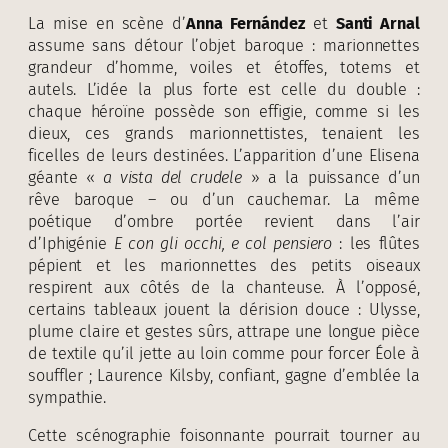
La mise en scène d’
Anna Fernández
et
Santi Arnal
assume sans détour l’objet baroque : marionnettes
grandeur d’homme, voiles et étoffes, totems et
autels. L’idée la plus forte est celle du double :
chaque héroïne possède son effigie, comme si les
dieux, ces grands marionnettistes, tenaient les
ficelles de leurs destinées. L’apparition d’une Elisena
géante «
a vista del crudele
» a la puissance d’un
rêve baroque – ou d’un cauchemar. La même
poétique d’ombre portée revient dans l’air
d’Iphigénie
E con gli occhi, e col pensiero
: les flûtes
pépient et les marionnettes des petits oiseaux
respirent aux côtés de la chanteuse. À l’opposé,
certains tableaux jouent la dérision douce : Ulysse,
plume claire et gestes sûrs, attrape une longue pièce
de textile qu’il jette au loin comme pour forcer Éole à
souffler ; Laurence Kilsby, confiant, gagne d’emblée la
sympathie.
Cette scénographie foisonnante pourrait tourner au