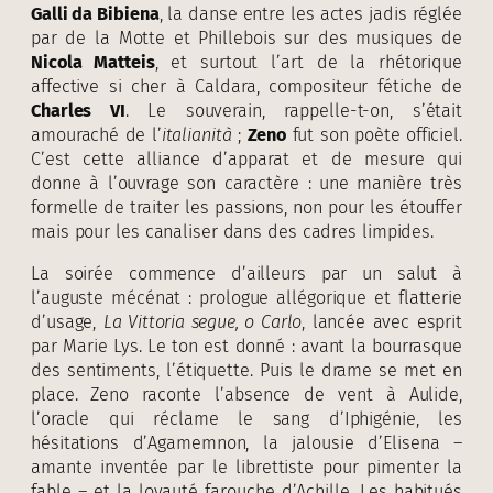
Galli da Bibiena
, la danse entre les actes jadis réglée
par de la Motte et Phillebois sur des musiques de
Nicola Matteis
, et surtout l’art de la rhétorique
affective si cher à Caldara, compositeur fétiche de
Charles VI
. Le souverain, rappelle-t-on, s’était
amouraché de l’
italianità
;
Zeno
fut son poète officiel.
C’est cette alliance d’apparat et de mesure qui
donne à l’ouvrage son caractère : une manière très
formelle de traiter les passions, non pour les étouffer
mais pour les canaliser dans des cadres limpides.
La soirée commence d’ailleurs par un salut à
l’auguste mécénat : prologue allégorique et flatterie
d’usage,
La Vittoria segue, o Carlo
, lancée avec esprit
par Marie Lys. Le ton est donné : avant la bourrasque
des sentiments, l’étiquette. Puis le drame se met en
place. Zeno raconte l’absence de vent à Aulide,
l’oracle qui réclame le sang d’Iphigénie, les
hésitations d’Agamemnon, la jalousie d’Elisena –
amante inventée par le librettiste pour pimenter la
fable – et la loyauté farouche d’Achille. Les habitués