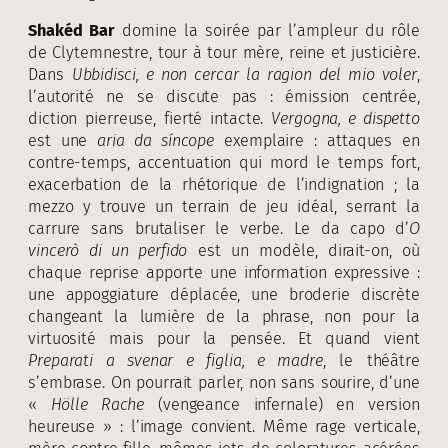
Shak
é
d Bar
domine la soirée par l’ampleur du rôle
de Clytemnestre, tour à tour mère, reine et justicière.
Dans
Ubbidisci, e non cercar la ragion del mio voler
,
l’autorité ne se discute pas : émission centrée,
diction pierreuse, fierté intacte.
Vergogna, e dispetto
est une
aria da síncope
exemplaire : attaques en
contre-temps, accentuation qui mord le temps fort,
exacerbation de la rhétorique de l’indignation ; la
mezzo y trouve un terrain de jeu idéal, serrant la
carrure sans brutaliser le verbe. Le da capo d’
O
vincerò di un perfido
est un modèle, dirait-on, où
chaque reprise apporte une information expressive :
une appoggiature déplacée, une broderie discrète
changeant la lumière de la phrase, non pour la
virtuosité mais pour la pensée. Et quand vient
Preparati a svenar e figlia, e madre
, le théâtre
s’embrase. On pourrait parler, non sans sourire, d’une
«
Hölle Rache
(vengeance infernale) en version
heureuse » : l’image convient. Même rage verticale,