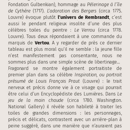
Fondation Gulbenkian), hommage au
Pélerinage à l’île
de Cythère
(1717).
L’adoration des Bergers
(circa 1775.
Louvre) évoque plutôt
l’univers de Rembrandt
, c’est
aussi le pendant religieux insolite d’une des plus
célèbres toiles du peintre :
Le Verrou
(circa 1778.
Louvre). Tous deux répondaient à une commande du
marquis de
Vertou
. A y regarder de près ce dernier
tableau est plus moral qu’il ne semble : la jeune fille
n’est manifestement pas consentante, nous ne
sommes plus dans une simple scène de libertinage…
Fragonard se montre également portraitiste de
premier plan dans sa célèbre
Inspiration, ou portrait
présumé de Louis François Praut
(Louvre) : le trait
nerveux et précis donne vie à ce visage qui pourrait
être celui d’un Encyclopédiste des Lumières. Dans
Le
jeu de la main chaude
(circa 1780. Washington.
National Gallery) il révèle son habileté à traiter les
toiles de grandes dimensions : les personnages,
précis et délicats, contrastent avec un arrière-plan à
peine suggéré, dans une manière que n’auraient pas