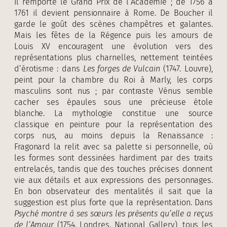
il remporte le Grand Prix de l’Académie ; de 1756 à
1761 il devient pensionnaire à Rome. De Boucher il
garde le goût des scènes champêtres et galantes.
Mais les fêtes de la Régence puis les amours de
Louis XV encouragent une évolution vers des
représentations plus charnelles, nettement teintées
d’érotisme : dans
Les forges de Vulcain
(1747. Louvre),
peint pour la chambre du Roi à Marly, les corps
masculins sont nus ; par contraste Vénus semble
cacher ses épaules sous une précieuse étole
blanche. La mythologie constitue une source
classique en peinture pour la représentation des
corps nus, au moins depuis la Renaissance :
Fragonard la relit avec sa palette si personnelle, où
les formes sont dessinées hardiment par des traits
entrelacés, tandis que des touches précises donnent
vie aux détails et aux expressions des personnages.
En bon observateur des mentalités il sait que la
suggestion est plus forte que la représentation. Dans
Psyché montre à ses sœurs les présents qu’elle a reçus
de l’Amour
(1754. Londres. National Gallery), tous les