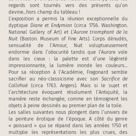
regards sont tournés vers des présents qu’on
devine…hors champ du tableau !
L’exposition a permis la réunion exceptionnelle du
dyptique
Diane et Endymion
(circa 1756. Washington.
National Gallery of Art) et
L’Aurore triomphant de la
Nuit
(Boston. Museum of Fine Arts). Corps dénudés,
sensualité de l’Amour, Nuit voluptueusement
endormie dans l’obscurité tandis que l’Aurore vole
dans les cieux : la palette est d’une légèreté
impressionnante, la lumière inonde les couleurs…
Pour sa réception à l’Académie, Fragonard semble
sacrifier au néo-classicisme avec son
Sacrifice de
Callirhoé
(circa 1763. Angers). Mais si le sujet et
l’architecture évoquent résolument l’Antiquité, la
manière reste inchangée, comme en témoignent les
objets à peine dessinés au premier plan de la toile.
Les salles suivantes nous plongent dans l’univers de
la peinture érotique de l’époque. A côté du genre
« poissard » qui se répand dans les années 1750 et
multiplie les représentations les plus crues, des