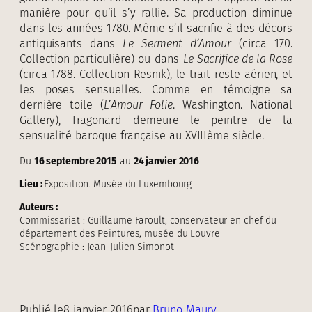
manière pour qu’il s’y rallie. Sa production diminue
dans les années 1780. Même s’il sacrifie à des décors
antiquisants dans
Le Serment d’Amour
(circa 170.
Collection particulière) ou dans
Le Sacrifice de la Rose
(circa 1788. Collection Resnik), le trait reste aérien, et
les poses sensuelles. Comme en témoigne sa
dernière toile (
L’Amour Folie
. Washington. National
Gallery), Fragonard demeure le peintre de la
sensualité baroque française au XVIIIème siècle.
Du
16 septembre 2015
au
24 janvier 2016
Lieu :
Exposition. Musée du Luxembourg
Auteurs :
Commissariat : Guillaume Faroult, conservateur en chef du
département des Peintures, musée du Louvre
Scénographie : Jean-Julien Simonot
Publié le
8 janvier 2016
par
Bruno Maury