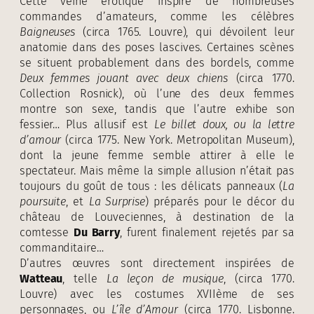
Cette veine érotique inspire de nombreuses
commandes d’amateurs, comme les célèbres
Baigneuses
(circa 1765. Louvre), qui dévoilent leur
anatomie dans des poses lascives. Certaines scènes
se situent probablement dans des bordels, comme
Deux femmes jouant avec deux chiens
(circa 1770.
Collection Rosnick), où l’une des deux femmes
montre son sexe, tandis que l’autre exhibe son
fessier… Plus allusif est
Le billet doux, ou la lettre
d’amour
(circa 1775. New York. Metropolitan Museum),
dont la jeune femme semble attirer à elle le
spectateur. Mais même la simple allusion n’était pas
toujours du goût de tous : les délicats panneaux (
La
poursuite
, et
La Surprise
) préparés pour le décor du
château de Louveciennes, à destination de la
comtesse
Du Barry
, furent finalement rejetés par sa
commanditaire…
D’autres œuvres sont directement inspirées de
Watteau
, telle
La leçon de musique
, (circa 1770.
Louvre) avec les costumes XVIIème de ses
personnages, ou
L’île d’Amour
(circa 1770. Lisbonne.