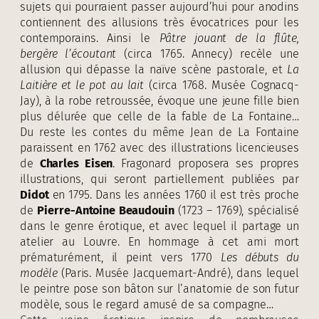
sujets qui pourraient passer aujourd’hui pour anodins
contiennent des allusions très évocatrices pour les
contemporains. Ainsi le
Pâtre jouant de la flûte,
bergère l’écoutant
(circa 1765. Annecy) recèle une
allusion qui dépasse la naïve scène pastorale, et
La
Laitière et le pot au lait
(circa 1768. Musée Cognacq-
Jay), à la robe retroussée, évoque une jeune fille bien
plus délurée que celle de la fable de La Fontaine…
Du reste les contes du même Jean de La Fontaine
paraissent en 1762 avec des illustrations licencieuses
de
Charles Eisen
. Fragonard proposera ses propres
illustrations, qui seront partiellement publiées par
Didot
en 1795. Dans les années 1760 il est très proche
de
Pierre-Antoine Beaudouin
(1723 – 1769), spécialisé
dans le genre érotique, et avec lequel il partage un
atelier au Louvre. En hommage à cet ami mort
prématurément, il peint vers 1770
Les débuts du
modèle
(Paris. Musée Jacquemart-André), dans lequel
le peintre pose son bâton sur l’anatomie de son futur
modèle, sous le regard amusé de sa compagne…