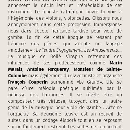
annoncent le déclin lent et irrémédiable de cet
instrument. Le funeste catafalque ouvre la voie à
l’hégémonie des violons, violoncelles. Glissons-nous
anonymement dans cette procession. Immergeons-
nous dans l’école française tardive pour viole de
gambe. La fin de cette époque se ressent par
l’énoncé des pièces, qui adopte un langage
«moderne» :
Le Tendre Engagement
,
Les Amusements
,…
La musique de Dollé s’inspire nettement des
influences de ses prédécesseurs comme
Marin
Marais
,
Antoine Forqueray
,
Monsieur de Sainte-
Colombe
mais également du claveciniste et organiste
François Couperin
surnommé «Le Grand». Elle se
pare d’une mélodie poétique sublimée par la
richesse des harmonies. Il se révèle être un
compositeur très virtuose, tutoyant ainsi un autre
génie de la musique pour viole de gambe : Antoine
Forqueray. Sa deuxième œuvre est un recueil de
suites dans un codage élaboré tout en se reposant
sur un fondement restreint. Les suites ne comportent