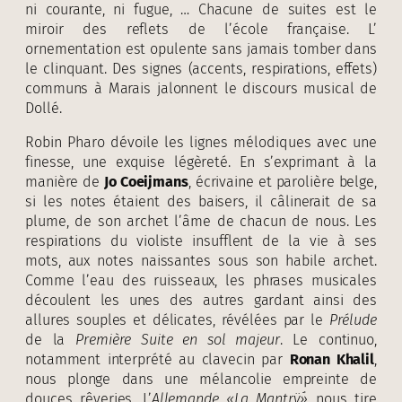
ni courante, ni fugue, … Chacune de suites est le
miroir des reflets de l’école française. L’
ornementation est opulente sans jamais tomber dans
le clinquant. Des signes (accents, respirations, effets)
communs à Marais jalonnent le discours musical de
Dollé.
Robin Pharo dévoile les lignes mélodiques avec une
finesse, une exquise légèreté. En s’exprimant à la
manière de
Jo Coeijmans
, écrivaine et parolière belge,
si les notes étaient des baisers, il câlinerait de sa
plume, de son archet l’âme de chacun de nous. Les
respirations du violiste insufflent de la vie à ses
mots, aux notes naissantes sous son habile archet.
Comme l’eau des ruisseaux, les phrases musicales
découlent les unes des autres gardant ainsi des
allures souples et délicates, révélées par le
Prélude
de la
Première Suite en sol majeur
. Le continuo,
notamment interprété au clavecin par
Ronan Khalil
,
nous plonge dans une mélancolie empreinte de
douces rêveries. L’
Allemande «La Mantrÿۘ»
nous tire