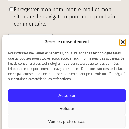
Enregistrer mon nom, mon e-mail et mon
site dans le navigateur pour mon prochain
commentaire.
Gérer le consentement
Pour offrir les meilleures expériences, nous utilisons des technologies telles
que les cookies pour stocker et/ou accéder aux informations des appareils. Le
fait de consentir à ces technologies nous permettra de traiter des données
telles que le comportement de navigation ou les ID uniques sur ce site. Le fait
de ne pas consentir ou de retirer son consentement peut avoir un effet négatif
sur certaines caractéristiques et fonctions.
Accepter
Contact :
baroquiades@gmail.com
Refuser
Mentions légales
–
Politique de
confidentialité
Voir les préférences