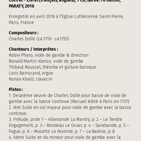
Coffret – Livret (français, anglais), 1 CD, durée: 70 min.06,
PARATY, 2016
Enregistré en avril 2016 à l'Eglise Luthérienne Saint-Pierre,
Paris, France
Compositeurs :
Charles Dollé (ca.1710- ca.1755)
Chanteurs / Interprètes :
Robin Pharo, viole de gambe & direction
Ronald Martin Alonso, viole de gambe
Thibaut Roussel, théorbe et guitare baroque
Loris Barrucand, orgue
Ronan Khalil, clavecin
Pistes :
1. Deuxième œuvre de Charles Dollé pour basse de viole de
gambe avec la basse continue (Recueil édité à Paris en 1737)
2. Ière Suite en sol majeur pour viole de gambe avec la basse
continue:
3. Prélude, piste 1 – Allemande La Mantrÿ, p. 2 – Le Tendre
Engagement, p. 3 – Rondeau Le Gruer, p. 4 – Sarabande, p. 5 –
Fugue, p. 6 – Musette La Favorite, p. 7 – La Badine, p. 8
4. IIème Suite en do mineur pour viole de gambe avec la