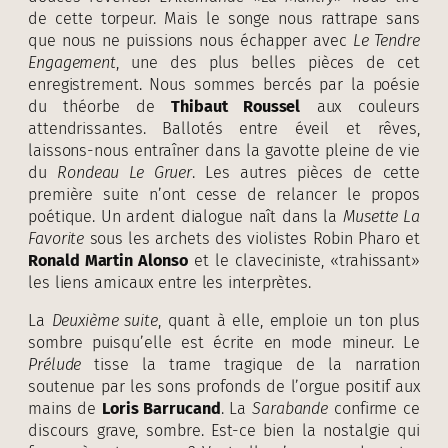
de cette torpeur. Mais le songe nous rattrape sans
que nous ne puissions nous échapper avec
Le Tendre
Engagement
, une des plus belles pièces de cet
enregistrement. Nous sommes bercés par la poésie
du théorbe de
Thibaut Roussel
aux couleurs
attendrissantes. Ballotés entre éveil et rêves,
laissons-nous entraîner dans la gavotte pleine de vie
du
Rondeau Le Gruer
. Les autres pièces de cette
première suite n’ont cesse de relancer le propos
poétique. Un ardent dialogue naît dans la
Musette La
Favorite
sous les archets des violistes Robin Pharo et
Ronald Martin Alonso
et le claveciniste, «trahissant»
les liens amicaux entre les interprètes.
La
Deuxième suite
, quant à elle, emploie un ton plus
sombre puisqu’elle est écrite en mode mineur. Le
Prélude
tisse la trame tragique de la narration
soutenue par les sons profonds de l’orgue positif aux
mains de
Loris Barrucand
. La
Sarabande
confirme ce
discours grave, sombre. Est-ce bien la nostalgie qui