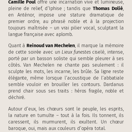
Camille Poul
offre une incarnation vive et lumineuse,
pleine de relief, d’Iphise ; tandis que
Thomas Dolié
,
en Anténor, impose une stature dramatique de
premier ordre, au phrasé noble et à la projection
toujours maîtrisée – un vrai pilier vocal, sculptant la
langue française avec aplomb.
Quant à
Reinoud van Mechelen
, il marque la mémoire
de cette soirée avec un
Lieux funestes
ciselé, intense,
porté par un basson soliste qui semble pleurer à ses
côtés. Van Mechelen ne chante pas seulement : il
sculpte les mots, les incarne, les brûle. Sa ligne reste
élégante, même lorsque l’acoustique de l’abbatiale
semble vouloir en brouiller les contours. Dardanus
prend chair sous ses traits : héros fragile, noble et
déchiré.
Autour d’eux, les chœurs sont le peuple, les esprits,
la nature en tumulte – tout à la fois. Ils tonnent, ils
caressent, ils murmurent, ils exultent. Un chœur
baroque, oui, mais aux couleurs d’opéra total.