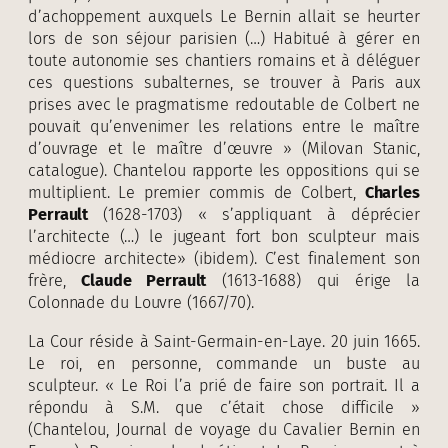
d’achoppement auxquels Le Bernin allait se heurter
lors de son séjour parisien (…) Habitué à gérer en
toute autonomie ses chantiers romains et à déléguer
ces questions subalternes, se trouver à Paris aux
prises avec le pragmatisme redoutable de Colbert ne
pouvait qu’envenimer les relations entre le maître
d’ouvrage et le maître d’œuvre » (Milovan Stanic,
catalogue). Chantelou rapporte les oppositions qui se
multiplient. Le premier commis de Colbert,
Charles
Perrault
(1628-1703) « s’appliquant à déprécier
l’architecte (…) le jugeant fort bon sculpteur mais
médiocre architecte» (ibidem). C’est finalement son
frère,
Claude Perrault
(1613-1688) qui érige la
Colonnade du Louvre (1667/70).
La Cour réside à Saint-Germain-en-Laye. 20 juin 1665.
Le roi, en personne, commande un buste au
sculpteur. « Le Roi l’a prié de faire son portrait. Il a
répondu à S.M. que c’était chose difficile »
(Chantelou, Journal de voyage du Cavalier Bernin en