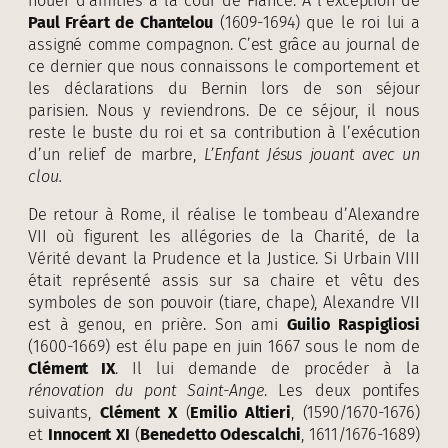
nouer d’amitiés à la cour de France. A l’exception de
Paul Fréart de Chantelou
(1609-1694) que le roi lui a
assigné comme compagnon. C’est grâce au journal de
ce dernier que nous connaissons le comportement et
les déclarations du Bernin lors de son séjour
parisien. Nous y reviendrons. De ce séjour, il nous
reste le buste du roi et sa contribution à l’exécution
d’un relief de marbre,
L’Enfant Jésus jouant avec un
clou.
De retour à Rome, il réalise le tombeau d’Alexandre
VII où figurent les allégories de la Charité, de la
Vérité devant la Prudence et la Justice. Si Urbain VIII
était représenté assis sur sa chaire et vêtu des
symboles de son pouvoir (tiare, chape), Alexandre VII
est à genou, en prière. Son ami
Guilio Raspigliosi
(1600-1669) est élu pape en juin 1667 sous le nom de
Clément IX
. Il lui demande de procéder à la
rénovation du pont Saint-Ange
. Les deux pontifes
suivants,
Clément X
(
Emilio Altieri
, (1590/1670-1676)
et
Innocent XI
(
Benedetto Odescalchi
, 1611/1676-1689)