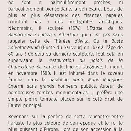
ne sont ni particulièrement proches, ni
particulièrement bienveillants à son égard. L’état de
plus en plus désastreux des finances papales
n’incitant pas à des prodigalités artistiques.
Néanmoins, il sculpte (1674)
L’Extase de la
Bienheureuse Ludovica Albertoni
qui n’est pas sans
rappeler celle de Thérèse d’Avila. Ou le
Buste
Sa
l
vator Mundi
(Buste du Sauveur) en 1679 à l’âge de
80 ans ! Ce sera sa dernière sculpture. Tout cela en
supervisant la
restauration du palais de la
Chancellerie
. Sa santé décline et s’aggrave. Il meurt
en novembre 1680. Il est inhumé dans le caveau
familial dans la basilique
Santa Maria Maggiore
.
Enterré sans grands honneurs publics. Auteur de
nombreuses tombes monumentales, il préfère une
simple pierre tombale placée sur le côté droit de
l’autel principal.
Revenons sur la genèse de cette rencontre entre
l’artiste le plus célèbre de son époque et le roi le
plus puissant d’Europe. Lors de son accession à la