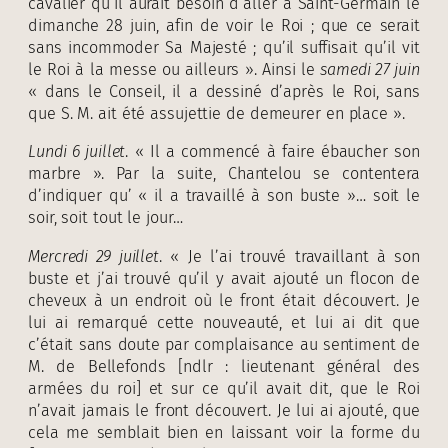
cavalier qu’il aurait besoin d’aller à Saint-Germain le
dimanche 28 juin, afin de voir le Roi ; que ce serait
sans incommoder Sa Majesté ; qu’il suffisait qu’il vit
le Roi à la messe ou ailleurs ». Ainsi le
samedi 27 juin
« dans le Conseil, il a dessiné d’après le Roi, sans
que S. M. ait été assujettie de demeurer en place ».
Lundi 6 juillet
. « Il a commencé à faire ébaucher son
marbre ». Par la suite, Chantelou se contentera
d’indiquer qu’ « il a travaillé à son buste »… soit le
soir, soit tout le jour…
Mercredi 29 juillet
. « Je l’ai trouvé travaillant à son
buste et j’ai trouvé qu’il y avait ajouté un flocon de
cheveux à un endroit où le front était découvert. Je
lui ai remarqué cette nouveauté, et lui ai dit que
c’était sans doute par complaisance au sentiment de
M. de Bellefonds [ndlr : lieutenant général des
armées du roi] et sur ce qu’il avait dit, que le Roi
n’avait jamais le front découvert. Je lui ai ajouté, que
cela me semblait bien en laissant voir la forme du