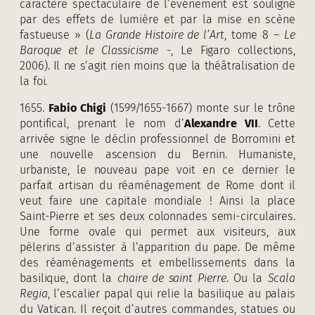
caractère spectaculaire de l’événement est souligné
par des effets de lumière et par la mise en scène
fastueuse » (
La Grande Histoire de l’Art
, tome 8 –
Le
Baroque et le Classicisme
-, Le Figaro collections,
2006). Il ne s’agit rien moins que la théâtralisation de
la foi.
1655.
Fabio Chigi
(1599/1655-1667) monte sur le trône
pontifical, prenant le nom d’
Alexandre VII
. Cette
arrivée signe le déclin professionnel de Borromini et
une nouvelle ascension du Bernin. Humaniste,
urbaniste, le nouveau pape voit en ce dernier le
parfait artisan du réaménagement de Rome dont il
veut faire une capitale mondiale ! Ainsi la place
Saint-Pierre et ses deux colonnades semi-circulaires.
Une forme ovale qui permet aux visiteurs, aux
pèlerins d’assister à l’apparition du pape. De même
des réaménagements et embellissements dans la
basilique, dont la
chaire de saint
Pierre
. Ou la
Scala
Regia
, l’escalier papal qui relie la basilique au palais
du Vatican. Il reçoit d’autres commandes, statues ou