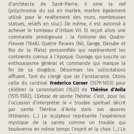
d’architecte de Saint-Pierre, il orne la nef
(polychromie du sol en marbre, marbre également
utilisé pour le revêtement des murs, nombreuses
statues, reliefs en stuc). De même, il est autorisé à
achever le tombeau d’Urbain VII. Et reçoit alors une
commande prestigieuse : la
Fontaine des Quatre-
Fleuves
(1648). Quatre fleuves (Nil, Gange, Danube et
Rio de la Plata) personnifiés qui représentent les
continents connus à l’époque. Ouvrage qui suscite un
enthousiasme général et commande qui marque la
fin de sa disgrâce. Désormais les sollicitations
affluent. Tant du clergé que de l’aristocratie. Citons
celle du cardinal
Frederico Corner
(1579-1653) pour
célébrer la canonisation (1622) de
Thérèse d’Avila
(1515-1582),
L’Extase de sainte Thérèse
. C’est, pour lui,
l’occasion d’interpréter le « trouble spirituel décrit
par sainte Thérèse d’Avila dans ses œuvres
littéraires. (…) Le sculpteur représente l’expérience
mystique de la sainte comme un trouble qui
bouleverse en même temps l’esprit et la chair. (…) Le