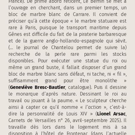
France). De prime abord réticent, Le Bernin se met à
l’ouvrage en cherchant, dans un premier temps, un
bloc de marbre blanc de Carrare. Il convient de
préciser qu’à cette époque « le marbre statuaire est
rare à Paris, puisque le transport maritime depuis
Gênes est difficile du fait de la piraterie barbaresque
et de la guerre anglo-hollando-espagnole qui sévit.
(… le journal de Chantelou permet de suivre la)
recherche de la perle rare parmi les stocks
disponibles. Pour exécuter une statue du roi ou
même un grand buste, il fallait disposer d’un grand
bloc de marbre blanc sans défaut, ni tache, ni « fil »,
suffisamment grand pour être monolithe »
(
Geneviève
Bresc-Bautier
, catalogue). Puis il dessine
le monarque d’après nature. Dessinant le roi au
travail ou jouant à la paume. « Le sculpteur cherche
ainsi à capter ce qu’il nomme «
l’action
», c’est-à-
dire la personnalité de Louis XIV » (
Lionel Arsac
,
Carnets de Versailles n° 26, avril-septembre 2025). Il
travaille dès lors dans le logement mis à sa
disposition à l’hôtel de Frontenac (dans l’actuelle