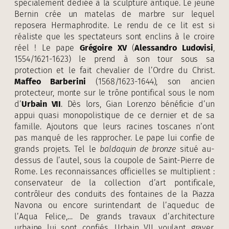
spécialement dédiée à la sculpture antique. Le jeune
Bernin crée un matelas de marbre sur lequel
reposera Hermaphrodite. Le rendu de ce lit est si
réaliste que les spectateurs sont enclins à le croire
réel ! Le pape
Grégoire XV
(
Alessandro Ludovisi
,
1554/1621-1623) le prend à son tour sous sa
protection et le fait chevalier de l’Ordre du Christ.
Maffeo Barberini
(1568/1623-1644), son ancien
protecteur, monte sur le trône pontifical sous le nom
d’
Urbain VII
. Dès lors, Gian Lorenzo bénéficie d’un
appui quasi monopolistique de ce dernier et de sa
famille. Ajoutons que leurs racines toscanes n’ont
pas manqué de les rapprocher. Le pape lui confie de
grands projets. Tel le
baldaquin de bronze
situé au-
dessus de l’autel, sous la coupole de Saint-Pierre de
Rome. Les reconnaissances officielles se multiplient :
conservateur de la collection d’art pontificale,
contrôleur des conduits des fontaines de la Piazza
Navona ou encore surintendant de l’aqueduc de
l’Aqua Felice,… De grands travaux d’architecture
urbaine lui sont confiés. Urbain VII voulant graver,