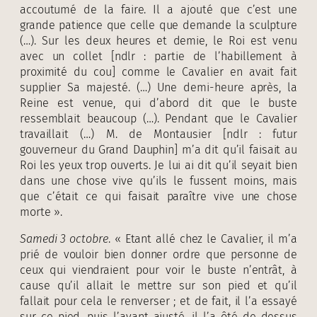
accoutumé de la faire. Il a ajouté que c’est une
grande patience que celle que demande la sculpture
(…). Sur les deux heures et demie, le Roi est venu
avec un collet [ndlr : partie de l’habillement à
proximité du cou] comme le Cavalier en avait fait
supplier Sa majesté. (…) Une demi-heure après, la
Reine est venue, qui d’abord dit que le buste
ressemblait beaucoup (…). Pendant que le Cavalier
travaillait (…) M. de Montausier [ndlr : futur
gouverneur du Grand Dauphin] m’a dit qu’il faisait au
Roi les yeux trop ouverts. Je lui ai dit qu’il seyait bien
dans une chose vive qu’ils le fussent moins, mais
que c’était ce qui faisait paraître vive une chose
morte ».
Samedi 3 octobre
. « Etant allé chez le Cavalier, il m’a
prié de vouloir bien donner ordre que personne de
ceux qui viendraient pour voir le buste n’entrât, à
cause qu’il allait le mettre sur son pied et qu’il
fallait pour cela le renverser ; et de fait, il l’a essayé
sur ce pied, puis l’ayant ajusté, il l’a ôté de dessus