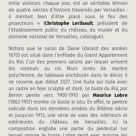
mille visiteurs chaque jour, est un véritable témoin
de quatre siècles d’histoire traversés par Versailles :
il méritait bien d’être placé sous le feu des
projecteurs » (
Christophe Leribault
, président de
l’établissement public du château, du musée et du
domaine national de Versailles, catalogue).
Notons que le salon de Diane (datant des années
1670) est situé dans l’enfilade du Grand Appartement
du Roi. L’un des premiers salons par lequel arrivent
les visiteurs au roi. Murs ornés de marbre
polychrome, de tableaux enchâssés dans le décor, il
ne rouvrira que début 2027. Une huile sur toile avec
un cadre en bois sculpté et doré,
Le buste du Roi, par
Bernin
peinte vers 1900-1910 par
Maurice Lobre
(1862-1951) montre ce buste in situ. En effet, le peintre
exécute dans les dernières années du XIXème siècle
et jusqu’en 1913, une série de vues des intérieurs et
extérieures du château de Versailles. Ici la
composition englobe une partie du piédestal sur
lequel repose le buste. Lobre peint avec minutie les