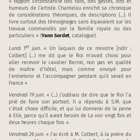
« rapport circonstancié des faits, des gestes, dits et
humeurs de l’artiste. Chantelou enrichit sa chronique
de considérations théoriques, de descriptions (…). Il
livre surtout des témoignages sans équivalent sur les
travaux commandés par la famille royale ou des
particuliers » (
Yann Sordet
, catalogue).
er
Lundi 1
juin
. « Un laquais de ce ministre [ndlr :
Colbert] (…) me dit que le Roi m’avait choisi pour
aller recevoir le cavalier Bernin, non pas en qualité
de maître d’hôtel, mais comme envoyé pour
l’entretenir et l’accompagner pendant qu’il serait en
France »
Vendredi 19 juin
. « (…) j’oubliais de dire que le Roi l’a
prié de faire son portrait. Il a répondu à S.M. que
c’était chose difficile, et qui lui donnerai de la peine
à Elle, parce qu’il aurait besoin de La voir vingt fois et
deux heures chaque fois ».
Vendredi 26 juin
. « J’ai écrit à M. Colbert, à la prière du