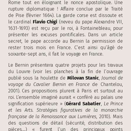
Rome tout en éloignant le nonce apostolique. Une
rupture diplomatique ! Affaire conclue par le Traité
de Pise (février 1664). La garde corse est dissoute et
le cardinal
Flavio Chigi
(neveu du pape Alexandre VII,
1631-1693) est reçu par le roi, à Fontainebleau, pour
présenter les excuses pontificales. Dans un article
secret, le pape accorde au Bernin la permission de
rester trois mois en France. C’est ainsi qu’âgé de
soixante-sept ans, il fait le voyage en France.
Le Bernin présentera quatre projets pour les travaux
du Louvre (voir les planches à la fin de l’ouvrage
publié sous la houlette de
Milovan Stanic
,
Journal de
voyage du Cavalier Bernin en France
de Chantelou,
2001). Ces propositions plurent à Paris et surtout au
roi. L’ensemble imaginé aurait « conféré au palais une
signification supérieure » (
Gérard Sabatier
,
Le Prince
et les Arts. Stratégies figuratives de la monarchie
française de la Renaissance aux Lumières
, 2010). Mais
des questions de détail (sécurité, distribution des
pièces,…) « furent l’un des principaux points