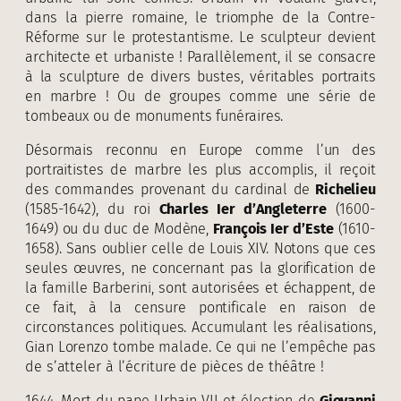
dans la pierre romaine, le triomphe de la Contre-
Réforme sur le protestantisme. Le sculpteur devient
architecte et urbaniste ! Parallèlement, il se consacre
à la sculpture de divers bustes, véritables portraits
en marbre ! Ou de groupes comme une série de
tombeaux ou de monuments funéraires.
Désormais reconnu en Europe comme l’un des
portraitistes de marbre les plus accomplis, il reçoit
des commandes provenant du cardinal de
Richelieu
(1585-1642), du roi
Charles Ier d’Angleterre
(1600-
1649) ou du duc de Modène,
François Ier d’Este
(1610-
1658). Sans oublier celle de Louis XIV. Notons que ces
seules œuvres, ne concernant pas la glorification de
la famille Barberini, sont autorisées et échappent, de
ce fait, à la censure pontificale en raison de
circonstances politiques. Accumulant les réalisations,
Gian Lorenzo tombe malade. Ce qui ne l’empêche pas
de s’atteler à l’écriture de pièces de théâtre !
1644. Mort du pape Urbain VII et élection de
Giovanni