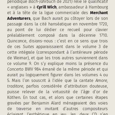
périodique
Bach-Jahrbuch
de 2021) relie le qualificatif
« anglaises » à
Cyrill Wich
, ambassadeur à Hambourg
et à la tête de la ligue commerciale des
Merchant
Adventurers
, que Bach aurait pu côtoyer lors de son
passage dans la cité hanséatique en novembre 1720,
au point de lui dédier ce recueil pour clavier
préalablement composé dans la décennie 1710.
Quinconce, disions-nous : c’est en ce sens que trois
de ces
Suites
apparaissaient dans le volume 3 de
cette intégrale (correspondant à l’antérieure période
de Weimar), et que les trois autres surviennent dans
ce volume 9. On s’y explique moins la présence du
Concerto
BWV 984 émané de la même période et qui
aurait pu logiquement figurer dans les volumes 4 ou
5. Mais l’on souscrit à l’idée que la cantate
Amore,
traditore
, parfois considérée d’attribution douteuse,
puisse relever de la virtuosité de l’âge d’or de
Köthen. En tout cas, et alors que certaines étapes
gravées par Benjamin Alard ménageaient des voies
de traverse en invitant d’autres compositeurs
éclairant l’esthétique en jeu, les deux CD s’en