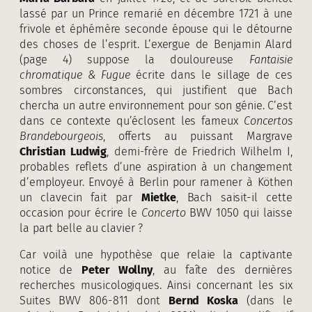
lassé par un Prince remarié en décembre 1721 à une
frivole et éphémère seconde épouse qui le détourne
des choses de l’esprit. L’exergue de Benjamin Alard
(page 4) suppose la douloureuse
Fantaisie
chromatique & Fugue
écrite dans le sillage de ces
sombres circonstances, qui justifient que Bach
chercha un autre environnement pour son génie. C’est
dans ce contexte qu’éclosent les fameux
Concertos
Brandebourgeois
, offerts au puissant Margrave
Christian Ludwig
, demi-frère de Friedrich Wilhelm I,
probables reflets d’une aspiration à un changement
d’employeur. Envoyé à Berlin pour ramener à Köthen
un clavecin fait par
Mietke
, Bach saisit-il cette
occasion pour écrire le
Concerto
BWV 1050 qui laisse
la part belle au clavier ?
Car voilà une hypothèse que relaie la captivante
notice de
Peter Wollny
, au faîte des dernières
recherches musicologiques. Ainsi concernant les six
Suites BWV 806-811 dont
Bernd Koska
(dans le