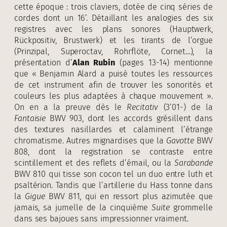
cette époque : trois claviers, dotée de cinq séries de
cordes dont un 16’. Détaillant les analogies des six
registres avec les plans sonores (Hauptwerk,
Rückpositiv, Brustwerk) et les tirants de l’orgue
(Prinzipal, Superoctav, Rohrflöte, Cornet…), la
présentation d’
Alan Rubin
(pages 13-14) mentionne
que « Benjamin Alard a puisé toutes les ressources
de cet instrument afin de trouver les sonorités et
couleurs les plus adaptées à chaque mouvement ».
On en a la preuve dès le
Recitativ
(3’01-) de la
Fantaisie
BWV 903, dont les accords grésillent dans
des textures nasillardes et calaminent l’étrange
chromatisme. Autres mignardises que la
Gavotte
BWV
808, dont la registration se contraste entre
scintillement et des reflets d’émail, ou la
Sarabande
BWV 810 qui tisse son cocon tel un duo entre luth et
psaltérion. Tandis que l’artillerie du Hass tonne dans
la
Gigue
BWV 811, qui en ressort plus azimutée que
jamais, sa jumelle de la cinquième
Suite
grommelle
dans ses bajoues sans impressionner vraiment.