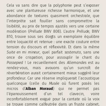
Cela va sans dire que la polyphonie peut s’exposer
avec une plantureuse richesse harmonique, et une
abondance de textures quasiment orchestrale, que
l’interprète sait fouiller sans compromettre la
lisibilité, au prix de tempos ajustés vers une certaine
modération (
Prélude
BWV 808). L’autre
Prélude
, BWV
810, trouve sous ses doigts un exemplaire équilibre
entre loquacité et retenue : une exacte couture entre
tension du discours et réflexivité. Et dans la même
Suite en mi mineur
, quel parfait
sostenuto
, sans une
once de crispation, pour assouplir le chant du
Passepied
! Le recueillement des
Allemandes
est au
rendez-vous, mais avouons qu’un surcroît de
réverbération aurait certainement mieux suggéré leur
profondeur. Car une réserve impliquerait l’acoustique
quelconque (celle du
Musée
où furent posés les
micros d’
Alban Moraud
) qui ne permet pas
l’épanouissement d’un tel clavecin, voire
inconfortablement exiguë pour la cantate où la voix
se trouve comme calfeutrée dans un fruste cabinet.