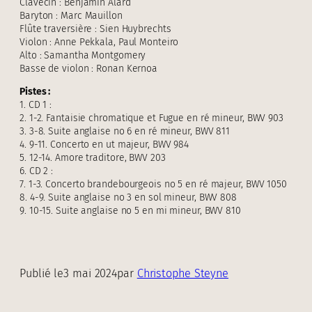
Clavecin : Benjamin Alard
Baryton : Marc Mauillon
Flûte traversière : Sien Huybrechts
Violon : Anne Pekkala, Paul Monteiro
Alto : Samantha Montgomery
Basse de violon : Ronan Kernoa
Pistes :
1. CD 1 :
2. 1-2. Fantaisie chromatique et Fugue en ré mineur, BWV 903
3. 3-8. Suite anglaise no 6 en ré mineur, BWV 811
4. 9-11. Concerto en ut majeur, BWV 984
5. 12-14. Amore traditore, BWV 203
6. CD 2 :
7. 1-3. Concerto brandebourgeois no 5 en ré majeur, BWV 1050
8. 4-9. Suite anglaise no 3 en sol mineur, BWV 808
9. 10-15. Suite anglaise no 5 en mi mineur, BWV 810
Publié le
3 mai 2024
par
Christophe Steyne