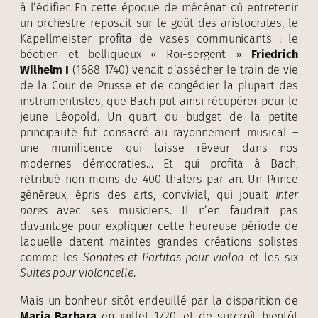
à l’édifier. En cette époque de mécénat où entretenir
un orchestre reposait sur le goût des aristocrates, le
Kapellmeister profita de vases communicants : le
béotien et belliqueux « Roi-sergent »
Friedrich
Wilhelm I
(1688-1740) venait d’assécher le train de vie
de la Cour de Prusse et de congédier la plupart des
instrumentistes, que Bach put ainsi récupérer pour le
jeune Léopold. Un quart du budget de la petite
principauté fut consacré au rayonnement musical –
une munificence qui laisse rêveur dans nos
modernes démocraties… Et qui profita à Bach,
rétribué non moins de 400 thalers par an. Un Prince
généreux, épris des arts, convivial, qui jouait
inter
pares
avec ses musiciens. Il n’en faudrait pas
davantage pour expliquer cette heureuse période de
laquelle datent maintes grandes créations solistes
comme les
Sonates et Partitas pour violon
et les six
Suites pour violoncelle
.
Mais un bonheur sitôt endeuillé par la disparition de
Maria Barbara
en juillet 1720, et de surcroît bientôt