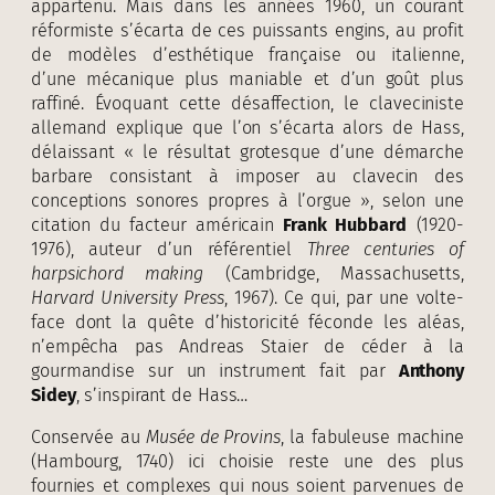
appartenu. Mais dans les années 1960, un courant
réformiste s’écarta de ces puissants engins, au profit
de modèles d’esthétique française ou italienne,
d’une mécanique plus maniable et d’un goût plus
raffiné. Évoquant cette désaffection, le claveciniste
allemand explique que l’on s’écarta alors de Hass,
délaissant « le résultat grotesque d’une démarche
barbare consistant à imposer au clavecin des
conceptions sonores propres à l’orgue », selon une
citation du facteur américain
Frank Hubbard
(1920-
1976), auteur d’un référentiel
Three centuries of
harpsichord making
(Cambridge, Massachusetts,
Harvard University Press
, 1967). Ce qui, par une volte-
face dont la quête d’historicité féconde les aléas,
n’empêcha pas Andreas Staier de céder à la
gourmandise sur un instrument fait par
Anthony
Sidey
, s’inspirant de Hass…
Conservée au
Musée de Provins
, la fabuleuse machine
(Hambourg, 1740) ici choisie reste une des plus
fournies et complexes qui nous soient parvenues de