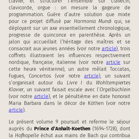
clavier, et structurer l’ensemble sur clavecin,
clavicorde, orgue : on mesure la gageure de
programmation. Guère d’autre solution que mixte
pour ce projet diffusé par
Harmonia Mundi
qui, se
déployant sur un axe essentiellement chronologique,
progresse de quinconce en parenthèse. Après un
jalon qui accueillait l’héritage des maîtres et se
consacrait aux jeunes années (voir notre
article
), trois
coffrets illustraient les influences respectivement
nordique, française, italienne (voir notre
article
sur
cette heure vénitienne), un autre mêlait Toccatas,
Fugues, Concertos (voir notre
article
), un suivant
s’organisait autour du
Livre I
du
Wohltempiertes
Klavier
, un suivant faisait escale avec l’
Orgelbüchlein
(voir notre
article
), et le pénultième en date honorait
Maria Barbara dans le décor de Köthen (voir notre
article
).
Le présent volume 9 poursuit et referme le séjour
auprès du
Prince d’Anhalt-Koethen
(1694-1728), dont
la
Hofkapelle
échut aux mains de Bach qui contribua